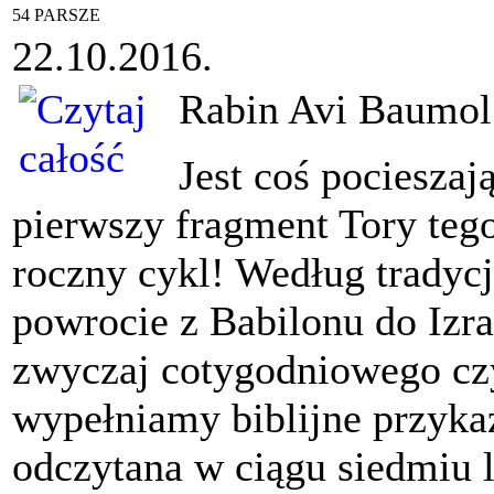
54 PARSZE
22.10.2016.
Rabin Avi Baumol
Jest coś pociesza
pierwszy fragment Tory teg
roczny cykl! Według tradycj
powrocie z Babilonu do Izr
zwyczaj cotygodniowego czy
wypełniamy biblijne przykaz
odczytana w ciągu siedmiu l