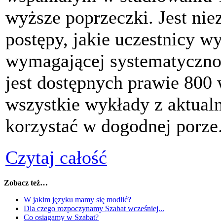
wyższe poprzeczki. Jest nie
postępy, jakie uczestnicy wy
wymagającej systematyczno
jest dostępnych prawie 800 
wszystkie wykłady z aktual
korzystać w dogodnej porze
Czytaj całość
Zobacz też…
W jakim języku mamy się modlić?
Dla czego rozpoczynamy Szabat wcześniej...
Co osiagamy w Szabat?