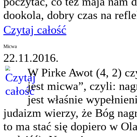
poczytac, co tez maja nam d
dookola, dobry czas na refle
Czytaj całość
Micwa
22.11.2016.
W Pirke Awot (4, 2) c
jest micwa”, czyli: na
jest właśnie wypełnien
judaizm wierzy, że Bóg nagr
to ma stać się dopiero w Ol