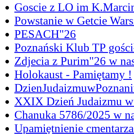
Goscie z LO im K.Marci
Powstanie w Getcie War
PESACH"26
Poznański Klub TP gośc
Zdjecia z Purim"26 w na
Holokaust - Pamiętamy !
DzienJudaizmuwPoznan
XXIX Dzień Judaizmu w
Chanuka 5786/2025 w na
Upamiętnienie cmentarz