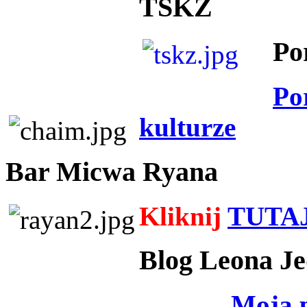
TSKZ
Po
Po
kulturze
Bar Micwa Ryana
Kliknij
TUTA
Blog Leona Je
Moja 