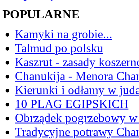
POPULARNE
Kamyki na grobie...
Talmud po polsku
Kaszrut - zasady koszern
Chanukija - Menora Ch
Kierunki i odłamy w jud
10 PLAG EGIPSKICH
Obrządek pogrzebowy w 
Tradycyjne potrawy Ch