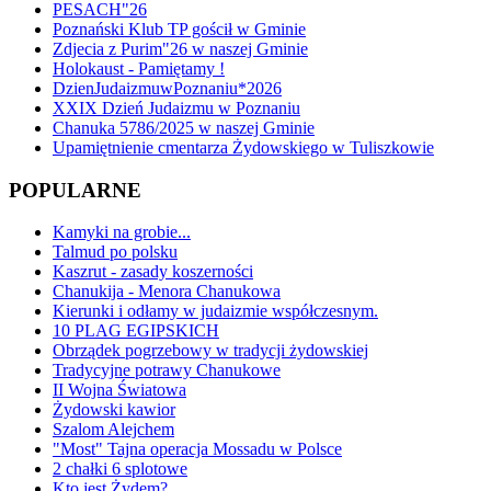
PESACH"26
Poznański Klub TP gościł w Gminie
Zdjecia z Purim"26 w naszej Gminie
Holokaust - Pamiętamy !
DzienJudaizmuwPoznaniu*2026
XXIX Dzień Judaizmu w Poznaniu
Chanuka 5786/2025 w naszej Gminie
Upamiętnienie cmentarza Żydowskiego w Tuliszkowie
POPULARNE
Kamyki na grobie...
Talmud po polsku
Kaszrut - zasady koszerności
Chanukija - Menora Chanukowa
Kierunki i odłamy w judaizmie współczesnym.
10 PLAG EGIPSKICH
Obrządek pogrzebowy w tradycji żydowskiej
Tradycyjne potrawy Chanukowe
II Wojna Światowa
Żydowski kawior
Szalom Alejchem
"Most" Tajna operacja Mossadu w Polsce
2 chałki 6 splotowe
Kto jest Żydem?