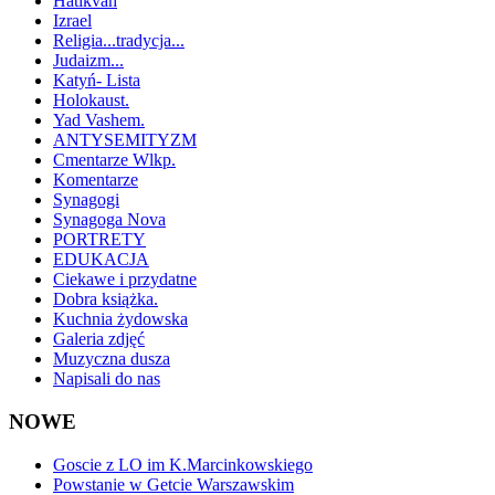
Hatikvah
Izrael
Religia...tradycja...
Judaizm...
Katyń- Lista
Holokaust.
Yad Vashem.
ANTYSEMITYZM
Cmentarze Wlkp.
Komentarze
Synagogi
Synagoga Nova
PORTRETY
EDUKACJA
Ciekawe i przydatne
Dobra książka.
Kuchnia żydowska
Galeria zdjęć
Muzyczna dusza
Napisali do nas
NOWE
Goscie z LO im K.Marcinkowskiego
Powstanie w Getcie Warszawskim