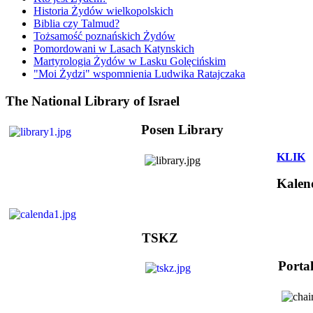
Historia Żydów wielkopolskich
Biblia czy Talmud?
Tożsamość poznańskich Żydów
Pomordowani w Lasach Katynskich
Martyrologia Żydów w Lasku Golęcińskim
"Moi Żydzi" wspomnienia Ludwika Ratajczaka
The National Library of Israel
Posen Library
KLIK
Kalen
TSKZ
Porta