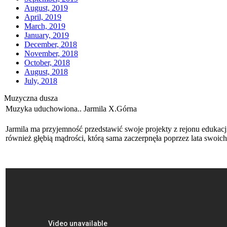
August, 2019
April, 2019
March, 2019
January, 2019
December, 2018
November, 2018
October, 2018
August, 2018
July, 2018
Muzyczna dusza
Muzyka uduchowiona.. Jarmila X.Górna
Jarmila ma przyjemność przedstawić swoje projekty z rejonu edukacji
również głębią mądrości, którą sama zaczerpnęła poprzez lata swoich