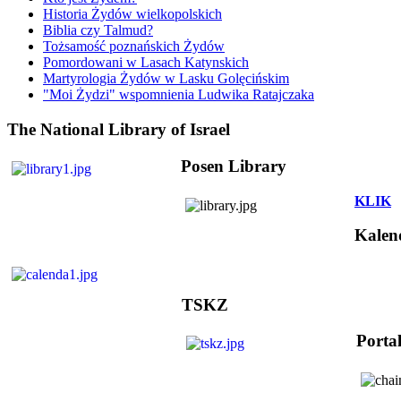
Historia Żydów wielkopolskich
Biblia czy Talmud?
Tożsamość poznańskich Żydów
Pomordowani w Lasach Katynskich
Martyrologia Żydów w Lasku Golęcińskim
"Moi Żydzi" wspomnienia Ludwika Ratajczaka
The National Library of Israel
Posen Library
KLIK
Kalen
TSKZ
Porta