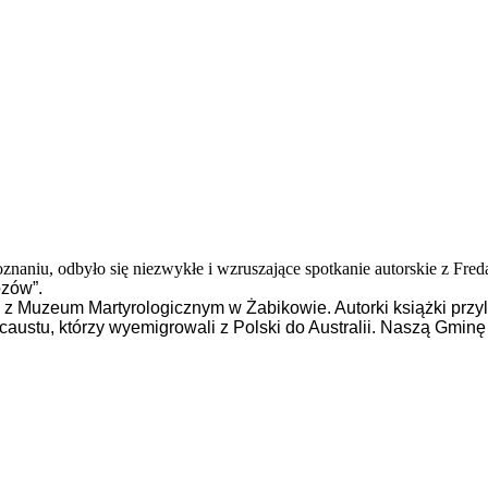
naniu, odbyło się niezwykłe i wzruszające spotkanie autorskie z Fre
ozów”.
 Muzeum Martyrologicznym w Żabikowie. Autorki książki przyle
ocaustu, którzy wyemigrowali z Polski do Australii. Naszą Gmin