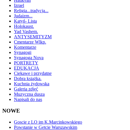
Hatikvah
Izrael
Religia...tradycja...
Judaizm...
Katyń- Lista
Holokaust.
Yad Vashem.
ANTYSEMITYZM
Cmentarze Wlkp.
Komentarze
Synagogi
Synagoga Nova
PORTRETY
EDUKACJA
Ciekawe i przydatne
Dobra książka.
Kuchnia żydowska
Galeria zdjęć
Muzyczna dusza
Napisali do nas
NOWE
Goscie z LO im K.Marcinkowskiego
Powstanie w Getcie Warszawskim