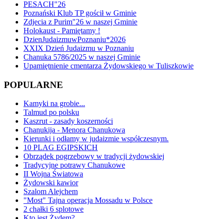
PESACH"26
Poznański Klub TP gościł w Gminie
Zdjecia z Purim"26 w naszej Gminie
Holokaust - Pamiętamy !
DzienJudaizmuwPoznaniu*2026
XXIX Dzień Judaizmu w Poznaniu
Chanuka 5786/2025 w naszej Gminie
Upamiętnienie cmentarza Żydowskiego w Tuliszkowie
POPULARNE
Kamyki na grobie...
Talmud po polsku
Kaszrut - zasady koszerności
Chanukija - Menora Chanukowa
Kierunki i odłamy w judaizmie współczesnym.
10 PLAG EGIPSKICH
Obrządek pogrzebowy w tradycji żydowskiej
Tradycyjne potrawy Chanukowe
II Wojna Światowa
Żydowski kawior
Szalom Alejchem
"Most" Tajna operacja Mossadu w Polsce
2 chałki 6 splotowe
Kto jest Żydem?