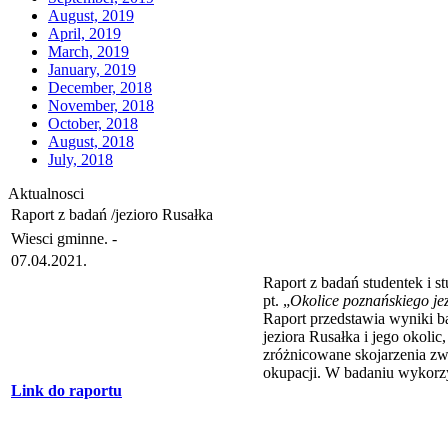
August, 2019
April, 2019
March, 2019
January, 2019
December, 2018
November, 2018
October, 2018
August, 2018
July, 2018
Aktualnosci
Raport z badań /jezioro Rusałka
Wiesci gminne. -
07.04.2021.
Raport z badań studentek i 
pt. „
Okolice poznańskiego je
Raport przedstawia wyniki b
jeziora Rusałka i jego okoli
zróżnicowane skojarzenia zwi
okupacji. W badaniu wykorzy
Link do raportu