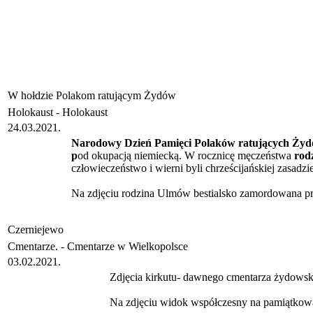
W hołdzie Polakom ratującym Żydów
Holokaust -
Holokaust
24.03.2021.
Narodowy Dzień Pamięci Polaków ratujących Ży
p
od okupacją niemiecką. W rocznicę męczeństwa
rod
człowieczeństwo i wierni byli chrześcijańskiej zasadzie
Na zdjęciu rodzina Ulmów bestialsko zamordowana p
Czerniejewo
Cmentarze. -
Cmentarze w Wielkopolsce
03.02.2021.
Zdjęcia kirkutu- dawnego cmentarza żydows
Na zdjęciu widok współczesny na pamiątkową 