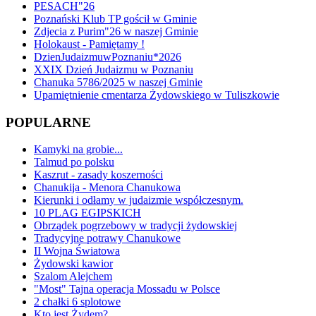
PESACH"26
Poznański Klub TP gościł w Gminie
Zdjecia z Purim"26 w naszej Gminie
Holokaust - Pamiętamy !
DzienJudaizmuwPoznaniu*2026
XXIX Dzień Judaizmu w Poznaniu
Chanuka 5786/2025 w naszej Gminie
Upamiętnienie cmentarza Żydowskiego w Tuliszkowie
POPULARNE
Kamyki na grobie...
Talmud po polsku
Kaszrut - zasady koszerności
Chanukija - Menora Chanukowa
Kierunki i odłamy w judaizmie współczesnym.
10 PLAG EGIPSKICH
Obrządek pogrzebowy w tradycji żydowskiej
Tradycyjne potrawy Chanukowe
II Wojna Światowa
Żydowski kawior
Szalom Alejchem
"Most" Tajna operacja Mossadu w Polsce
2 chałki 6 splotowe
Kto jest Żydem?