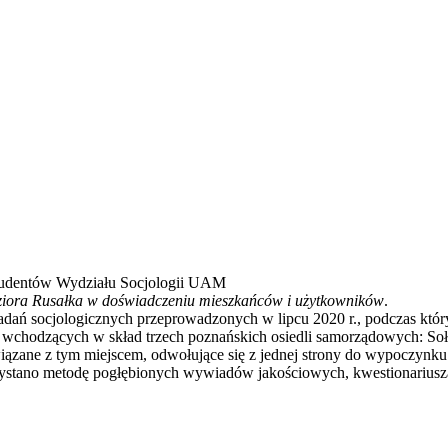
studentów Wydziału Socjologii UAM
ziora Rusałka w doświadczeniu mieszkańców i użytkowników
.
adań socjologicznych przeprowadzonych w lipcu 2020 r., podczas kt
c, wchodzących w skład trzech poznańskich osiedli samorządowych: Soł
ązane z tym miejscem, odwołujące się z jednej strony do wypoczynku i
stano metodę pogłębionych wywiadów jakościowych, kwestionariusza an