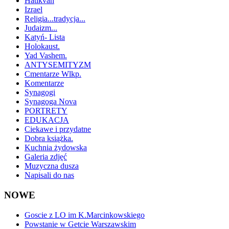
Hatikvah
Izrael
Religia...tradycja...
Judaizm...
Katyń- Lista
Holokaust.
Yad Vashem.
ANTYSEMITYZM
Cmentarze Wlkp.
Komentarze
Synagogi
Synagoga Nova
PORTRETY
EDUKACJA
Ciekawe i przydatne
Dobra książka.
Kuchnia żydowska
Galeria zdjęć
Muzyczna dusza
Napisali do nas
NOWE
Goscie z LO im K.Marcinkowskiego
Powstanie w Getcie Warszawskim