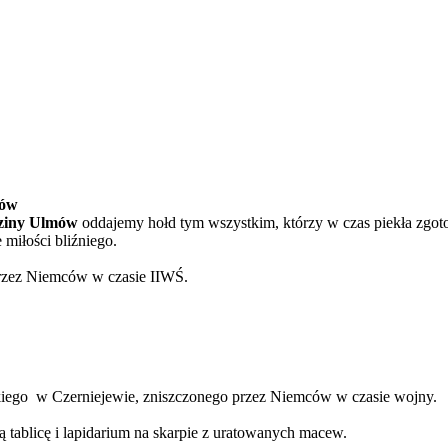
dów
ziny Ulmów
oddajemy hołd tym wszystkim, którzy w czas piekła zgot
 miłości bliźniego.
rzez Niemców w czasie IIWŚ.
kiego w Czerniejewie, zniszczonego przez Niemców w czasie wojny.
tablicę i lapidarium na skarpie z uratowanych macew.