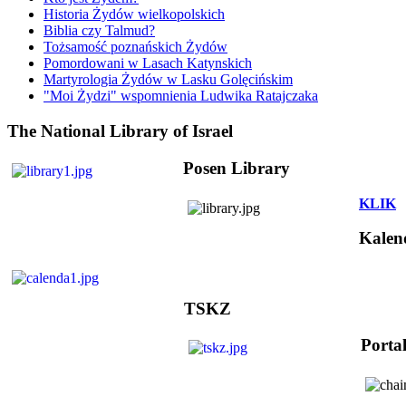
Historia Żydów wielkopolskich
Biblia czy Talmud?
Tożsamość poznańskich Żydów
Pomordowani w Lasach Katynskich
Martyrologia Żydów w Lasku Golęcińskim
"Moi Żydzi" wspomnienia Ludwika Ratajczaka
The National Library of Israel
Posen Library
KLIK
Kalen
TSKZ
Porta