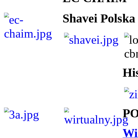
Shavei Polska
Hi
P
Wi