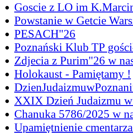
Goscie z LO im K.Marci
Powstanie w Getcie War
PESACH"26
Poznański Klub TP gośc
Zdjecia z Purim"26 w na
Holokaust - Pamiętamy !
DzienJudaizmuwPoznan
XXIX Dzień Judaizmu w
Chanuka 5786/2025 w na
Upamiętnienie cmentarz