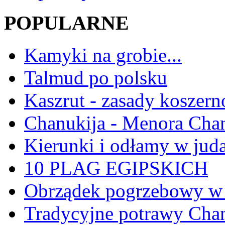
POPULARNE
Kamyki na grobie...
Talmud po polsku
Kaszrut - zasady koszern
Chanukija - Menora Ch
Kierunki i odłamy w jud
10 PLAG EGIPSKICH
Obrządek pogrzebowy w 
Tradycyjne potrawy Ch