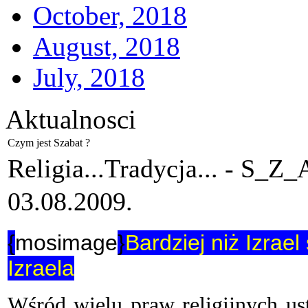
October, 2018
August, 2018
July, 2018
Aktualnosci
Czym jest Szabat ?
Religia...Tradycja... -
S_Z_
03.08.2009.
{
mosimage
}
Bardziej niż Izrael
Izraela
Wśród wielu praw religijnych us