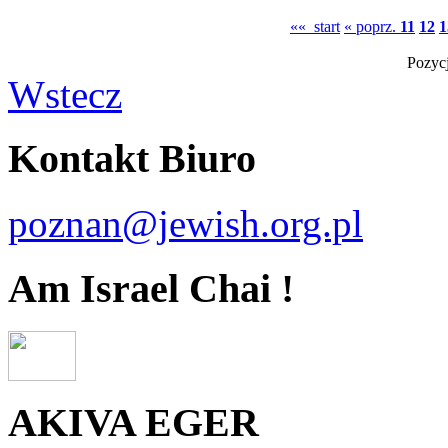
«« start
« poprz.
11
12
1
Pozycj
Wstecz
Kontakt Biuro
poznan@jewish.org.pl
Am Israel Chai !
AKIVA EGER