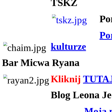
TSKZ
Po
Po
kulturze
Bar Micwa Ryana
Kliknij
TUTA
Blog Leona Je
Moja 