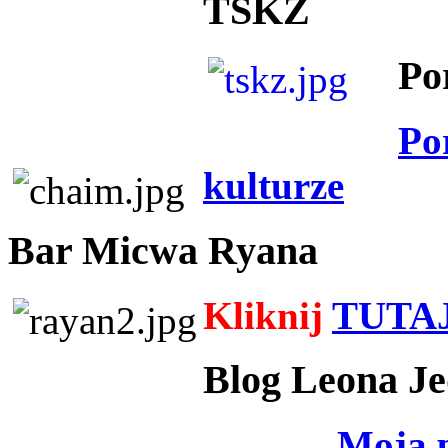
TSKZ
Po
Po
kulturze
Bar Micwa Ryana
Kliknij
TUTA
Blog Leona Je
Moja 