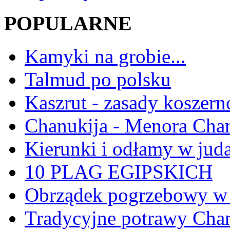
POPULARNE
Kamyki na grobie...
Talmud po polsku
Kaszrut - zasady koszern
Chanukija - Menora Ch
Kierunki i odłamy w jud
10 PLAG EGIPSKICH
Obrządek pogrzebowy w 
Tradycyjne potrawy Ch