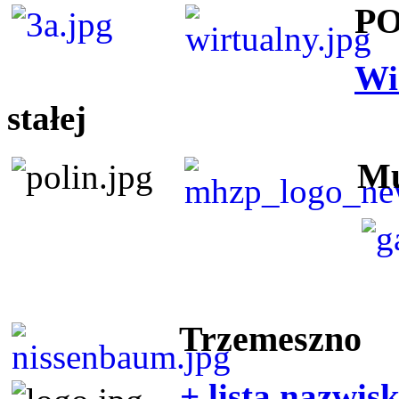
P
Wi
stałej
Mu
Trzemeszno
+ lista nazwis