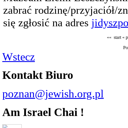
zabrać rodzinę/przyjaciół/z
się zgłosić na adres
jidyszp
«« start
« 
Po
Wstecz
Kontakt Biuro
poznan@jewish.org.pl
Am Israel Chai !