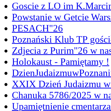
Goscie z LO im K.Marci
Powstanie w Getcie War
PESACH"26
Poznański Klub TP gośc
Zdjecia z Purim"26 w na
Holokaust - Pamiętamy !
DzienJudaizmuwPoznan
XXIX Dzień Judaizmu w
Chanuka 5786/2025 w na
Upamiętnienie cmentarz