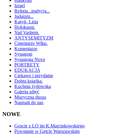
Hatikvah
Izrael
Religia...tradycja...
Judaizm...
Katyń- Lista
Holokaust.
Yad Vashem.
ANTYSEMITYZM
Cmentarze Wlkp.
Komentarze
Synagogi
Synagoga Nova
PORTRETY
EDUKACJA
Ciekawe i przydatne
Dobra książka.
Kuchnia żydowska
Galeria zdjęć
Muzyczna dusza
Napisali do nas
NOWE
Goscie z LO im K.Marcinkowskiego
Powstanie w Getcie Warszawskim