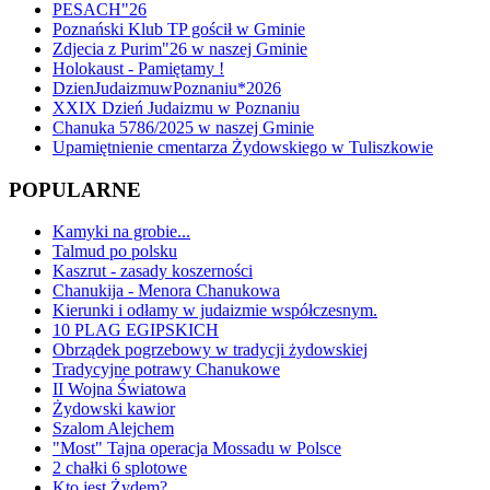
PESACH"26
Poznański Klub TP gościł w Gminie
Zdjecia z Purim"26 w naszej Gminie
Holokaust - Pamiętamy !
DzienJudaizmuwPoznaniu*2026
XXIX Dzień Judaizmu w Poznaniu
Chanuka 5786/2025 w naszej Gminie
Upamiętnienie cmentarza Żydowskiego w Tuliszkowie
POPULARNE
Kamyki na grobie...
Talmud po polsku
Kaszrut - zasady koszerności
Chanukija - Menora Chanukowa
Kierunki i odłamy w judaizmie współczesnym.
10 PLAG EGIPSKICH
Obrządek pogrzebowy w tradycji żydowskiej
Tradycyjne potrawy Chanukowe
II Wojna Światowa
Żydowski kawior
Szalom Alejchem
"Most" Tajna operacja Mossadu w Polsce
2 chałki 6 splotowe
Kto jest Żydem?