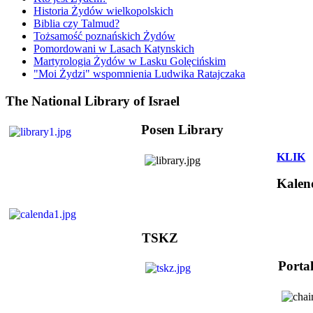
Historia Żydów wielkopolskich
Biblia czy Talmud?
Tożsamość poznańskich Żydów
Pomordowani w Lasach Katynskich
Martyrologia Żydów w Lasku Golęcińskim
"Moi Żydzi" wspomnienia Ludwika Ratajczaka
The National Library of Israel
Posen Library
KLIK
Kalen
TSKZ
Porta