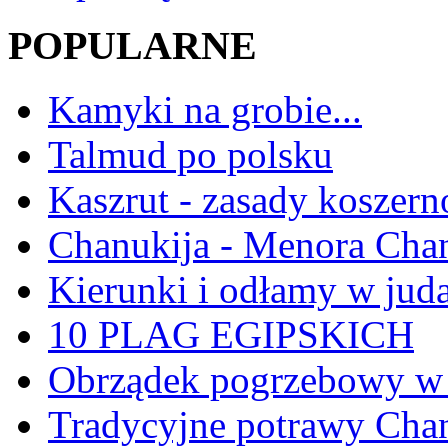
POPULARNE
Kamyki na grobie...
Talmud po polsku
Kaszrut - zasady koszern
Chanukija - Menora Ch
Kierunki i odłamy w jud
10 PLAG EGIPSKICH
Obrządek pogrzebowy w 
Tradycyjne potrawy Ch