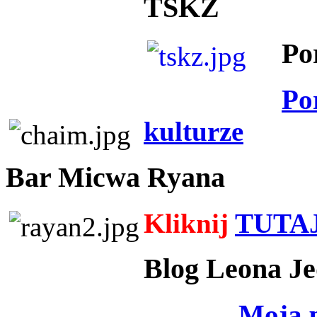
TSKZ
Po
Po
kulturze
Bar Micwa Ryana
Kliknij
TUTA
Blog Leona Je
Moja 