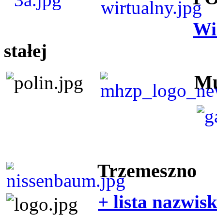
Wi
stałej
Mu
Trzemeszno
+ lista nazwis