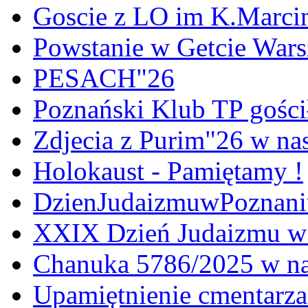
Goscie z LO im K.Marci
Powstanie w Getcie War
PESACH"26
Poznański Klub TP gośc
Zdjecia z Purim"26 w na
Holokaust - Pamiętamy !
DzienJudaizmuwPoznan
XXIX Dzień Judaizmu w
Chanuka 5786/2025 w na
Upamiętnienie cmentarz