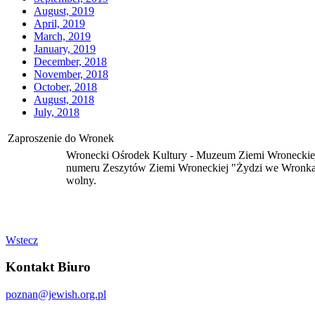
August, 2019
April, 2019
March, 2019
January, 2019
December, 2018
November, 2018
October, 2018
August, 2018
July, 2018
Zaproszenie do Wronek
Wronecki Ośrodek Kultury - Muzeum Ziemi Wroneckiej,
numeru Zeszytów Ziemi Wroneckiej "Żydzi we Wronkach
wolny.
Wstecz
Kontakt Biuro
poznan@jewish.org.pl