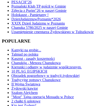
PESACH"26
Poznański Klub TP gościł w Gminie
Zdjecia z Purim"26 w naszej Gminie
Holokaust - Pamiętamy !
DzienJudaizmuwPoznaniu*2026
XXIX Dzień Judaizmu w Poznaniu
Chanuka 5786/2025 w naszej Gminie
Upamiętnienie cmentarza Żydowskiego w Tuliszkowie
POPULARNE
Kamyki na grobie...
Talmud po polsku
Kaszrut - zasady koszerności
Chanukija - Menora Chanukowa
Kierunki i odłamy w judaizmie współczesnym.
10 PLAG EGIPSKICH
Obrządek pogrzebowy w tradycji żydowskiej
Tradycyjne potrawy Chanukowe
II Wojna Światowa
Żydowski kawior
Szalom Alejchem
"Most" Tajna operacja Mossadu w Polsce
2 chałki 6 splotowe
Kto jest Żydem?