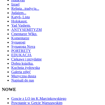
Hatikvah
Izrael
Religia...tradycja...
Judaizm...
Katyń- Lista
Holokaust.
Yad Vashem.
ANTYSEMITYZM
Cmentarze Wlkp.
Komentarze
Synagogi
Synagoga Nova
PORTRETY
EDUKACJA
Ciekawe i przydatne
Dobra książka.
Kuchnia żydowska
Galeria zdjęć
Muzyczna dusza
Napisali do nas
NOWE
Goscie z LO im K.Marcinkowskiego
Powstanie w Getcie Warszawskim