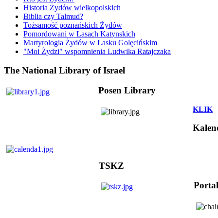
Historia Żydów wielkopolskich
Biblia czy Talmud?
Tożsamość poznańskich Żydów
Pomordowani w Lasach Katynskich
Martyrologia Żydów w Lasku Golęcińskim
"Moi Żydzi" wspomnienia Ludwika Ratajczaka
The National Library of Israel
Posen Library
KLIK
Kalen
TSKZ
Porta