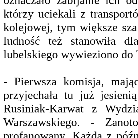
którzy uciekali z transport
kolejowej, tym większe sza
ludność też stanowiła dl
lubelskiego wywieziono do T
- Pierwsza komisja, mają
przyjechała tu już jesien
Rusiniak-Karwat z Wydzia
Warszawskiego. - Zanot
profanowany. Każda z późni