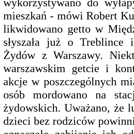
wykorzystywano do wyłap
mieszkań - mówi Robert Kuw
likwidowano getto w Międ
słyszała już o Treblince 
Żydów z Warszawy. Niekt
warszawskim getcie i kont
akcje w poszczególnych mia
osób mordowano na stacj
żydowskich. Uważano, że lu
dzieci bez rodziców powinni
oznaczało zabijanie ich o