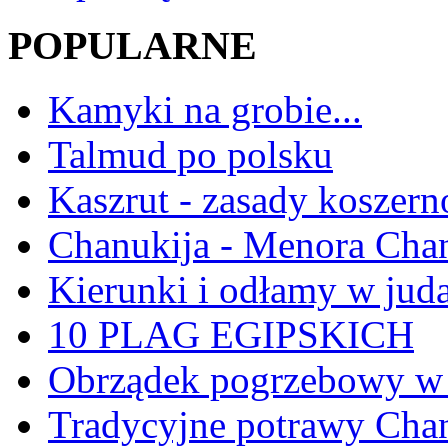
POPULARNE
Kamyki na grobie...
Talmud po polsku
Kaszrut - zasady koszern
Chanukija - Menora Ch
Kierunki i odłamy w jud
10 PLAG EGIPSKICH
Obrządek pogrzebowy w 
Tradycyjne potrawy Ch