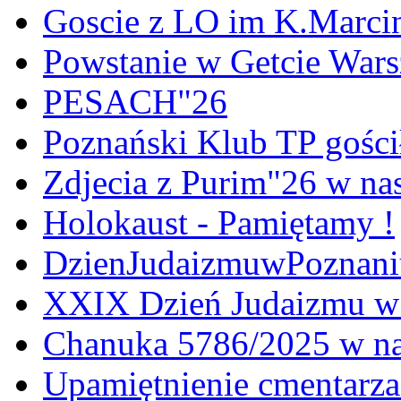
Goscie z LO im K.Marci
Powstanie w Getcie War
PESACH"26
Poznański Klub TP gośc
Zdjecia z Purim"26 w na
Holokaust - Pamiętamy !
DzienJudaizmuwPoznan
XXIX Dzień Judaizmu w
Chanuka 5786/2025 w na
Upamiętnienie cmentarz