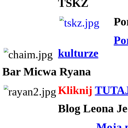
TSKZ
Po
Po
kulturze
Bar Micwa Ryana
Kliknij
TUTA
Blog Leona Je
Moja 