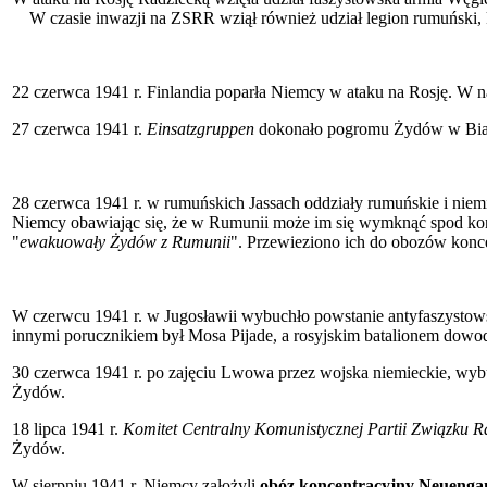
W czasie inwazji na ZSRR wziął również udział legion rumuński, k
22 czerwca 1941 r. Finlandia poparła Niemcy w ataku na Rosję. W n
27 czerwca 1941 r.
Einsatzgruppen
dokonało pogromu Żydów w Białym
28 czerwca 1941 r. w rumuńskich Jassach oddziały rumuńskie i nie
Niemcy obawiając się, że w Rumunii może im się wymknąć spod kont
"
ewakuowały Żydów z Rumunii
". Przewieziono ich do obozów kon
W czerwcu 1941 r. w Jugosławii wybuchło powstanie antyfaszystow
innymi porucznikiem był Mosa Pijade, a rosyjskim batalionem dowod
30 czerwca 1941 r. po zajęciu Lwowa przez wojska niemieckie, wy
Żydów.
18 lipca 1941 r.
Komitet Centralny Komunistycznej Partii Związku R
Żydów.
W sierpniu 1941 r. Niemcy założyli
obóz koncentracyjny Neueng