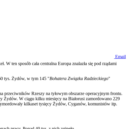
Email
. W ten sposób cała centralna Europa znalazła się pod rządami
160 tys. Żydów, w tym 145 "
Bohatera Związku Radzieckiego
"
czna przeciwników Rzeszy na tyłowym obszarze operacyjnym frontu.
ięcy Żydów. W ciągu kilku miesięcy na Białorusi zamordowano 229
ymordowały kilkaset tysięcy Żydów, Cyganów, komunistów itp.
ach pracy. Ponad 40 tys. z nich zginęło.