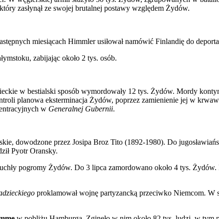
tóry zasłynął ze swojej brutalnej postawy względem Żydów.
astępnych miesiącach Himmler usiłował namówić Finlandię do deportac
stoku, zabijając około 2 tys. osób.
mieckie w bestialski sposób wymordowały 12 tys. Żydów. Mordy konty
roli planowa eksterminacja Żydów, poprzez zamienienie jej w krwawy 
centracyjnych w
Generalnej Gubernii
.
skie, dowodzone przez Josipa Broz Tito (1892-1980).
Do jugosławiańs
ził Pyotr Oransky.
buchły pogromy Żydów. Do 3 lipca zamordowano około 4 tys. Żydów. 
adzieckiego
proklamował wojnę partyzancką przeciwko Niemcom.
W s
amme
w pobliżu Hamburga. Zginęło w nim około 82 tys. ludzi, w tym po