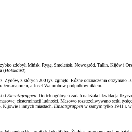
bko zdobyli Mińsk, Rygę, Smoleńsk, Nowogród, Tallin, Kijów i Orzeł
a (
Holokaust
).
ys. Żydów, z których 200 tys. zginęło. Różne odznaczenia otrzymało 
nerałem-majorem, a Josef Wainrobow podpułkownikiem.
stki
Einsatzgruppen
. Do ich ogólnych zadań należała likwidacja fizy
 masowej eksterminacji ludności. Masowo rozstrzeliwywano setki tys
 Kijowie i innych miastach.
Einsatzgruppen
w samym tylko 1941 r. w
. W węgierskiej armii służyło 50 tys. Żydów, zgrupowanych w batalion