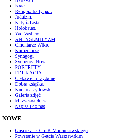
Hatikvah
Izrael
Religia...tradycja...
Judaizm...
Katyń- Lista
Holokaust.
Yad Vashem.
ANTYSEMITYZM
Cmentarze Wlkp.
Komentarze
Synagogi
Synagoga Nova
PORTRETY
EDUKACJA
Ciekawe i przydatne
Dobra książka.
Kuchnia żydowska
Galeria zdjęć
Muzyczna dusza
Napisali do nas
NOWE
Goscie z LO im K.Marcinkowskiego
Powstanie w Getcie Warszawskim