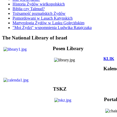
Historia Żydów wielkopolskich
Biblia czy Talmud?
Tożsamość poznańskich Żydów
Pomordowani w Lasach Katynskich
Martyrologia Żydów w Lasku Golęcińskim
"Moi Żydzi" wspomnienia Ludwika Ratajczaka
The National Library of Israel
Posen Library
KLIK
Kalen
TSKZ
Porta