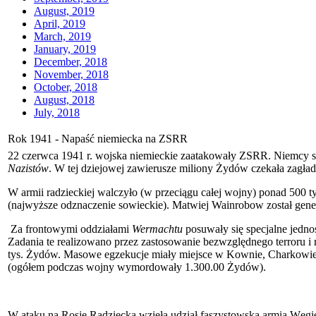
August, 2019
April, 2019
March, 2019
January, 2019
December, 2018
November, 2018
October, 2018
August, 2018
July, 2018
Rok 1941 - Napaść niemiecka na ZSRR
22 czerwca 1941 r. wojska niemieckie zaatakowały ZSRR. Niemcy szy
Nazistów
. W tej dziejowej zawierusze miliony Żydów czekała zagład
W armii radzieckiej walczyło (w przeciągu całej wojny) ponad 500 t
(najwyższe odznaczenie sowieckie). Matwiej Wainrobow został ge
Za frontowymi oddziałami
Wermachtu
posuwały się specjalne jedno
Zadania te realizowano przez zastosowanie bezwzględnego terroru i
tys. Żydów. Masowe egzekucje miały miejsce w Kownie, Charkowie,
(ogółem podczas wojny wymordowały 1.300.00 Żydów).
W ataku na Rosję Radziecką wzięła udział faszystowska armia Węgier