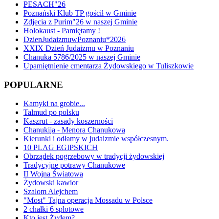
PESACH"26
Poznański Klub TP gościł w Gminie
Zdjecia z Purim"26 w naszej Gminie
Holokaust - Pamiętamy !
DzienJudaizmuwPoznaniu*2026
XXIX Dzień Judaizmu w Poznaniu
Chanuka 5786/2025 w naszej Gminie
Upamiętnienie cmentarza Żydowskiego w Tuliszkowie
POPULARNE
Kamyki na grobie...
Talmud po polsku
Kaszrut - zasady koszerności
Chanukija - Menora Chanukowa
Kierunki i odłamy w judaizmie współczesnym.
10 PLAG EGIPSKICH
Obrządek pogrzebowy w tradycji żydowskiej
Tradycyjne potrawy Chanukowe
II Wojna Światowa
Żydowski kawior
Szalom Alejchem
"Most" Tajna operacja Mossadu w Polsce
2 chałki 6 splotowe
Kto jest Żydem?