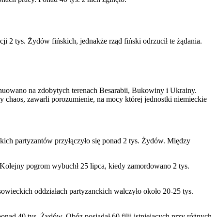
ji 2 tys. Żydów fińskich,
jednakże rząd fiński odrzucił te żądania.
nuowano na zdobytych terenach Besarabii, Bukowiny i Ukrainy.
chaos, zawarli porozumienie, na mocy której jednostki niemieckie
kich partyzantów przyłączyło się ponad 2 tys. Żydów. Między
Kolejny pogrom wybuchł 25 lipca, kiedy zamordowano 2 tys.
owieckich oddziałach partyzanckich walczyło około 20-25 tys.
nad 40 tys. Żydów. Obóz posiadał 60 filii istniejących przy różnych