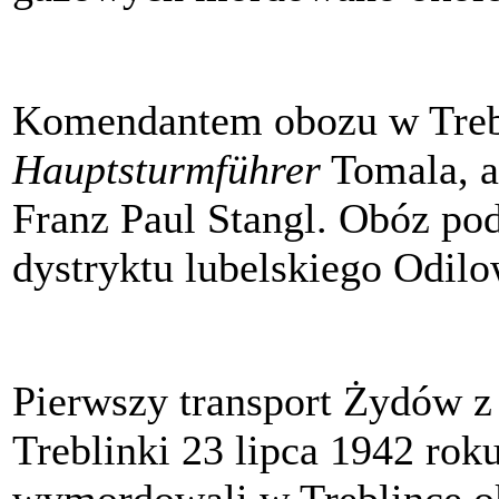
Komendantem obozu w Trebl
Hauptsturmführer
Tomala, a
Franz Paul Stangl. Obóz p
dystryktu lubelskiego Odil
Pierwszy transport Żydów z
Treblinki 23 lipca 1942 rok
wymordowali w Treblince o