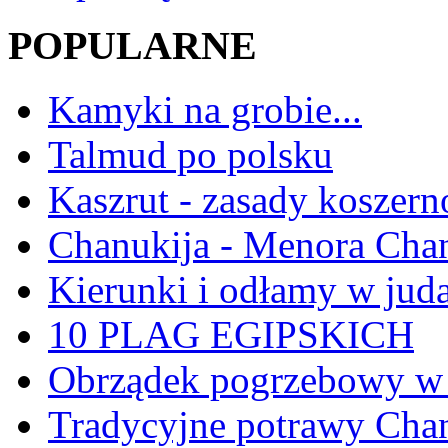
POPULARNE
Kamyki na grobie...
Talmud po polsku
Kaszrut - zasady koszern
Chanukija - Menora Ch
Kierunki i odłamy w jud
10 PLAG EGIPSKICH
Obrządek pogrzebowy w 
Tradycyjne potrawy Ch