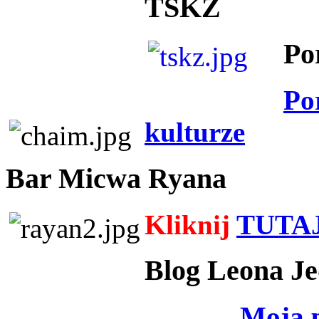
TSKZ
Po
Po
kulturze
Bar Micwa Ryana
Kliknij
TUTA
Blog Leona Je
Moja 