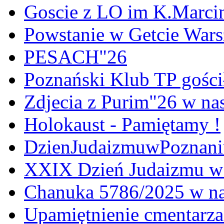
Goscie z LO im K.Marci
Powstanie w Getcie War
PESACH"26
Poznański Klub TP gośc
Zdjecia z Purim"26 w na
Holokaust - Pamiętamy !
DzienJudaizmuwPoznan
XXIX Dzień Judaizmu w
Chanuka 5786/2025 w na
Upamiętnienie cmentarz