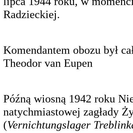
lipca 1944 roku, w momencie
Radzieckiej.
Komendantem obozu był ca
Theodor van Eupen
Późną wiosną 1942 roku Ni
natychmiastowej zagłady Ż
(
Vernichtungslager Treblink