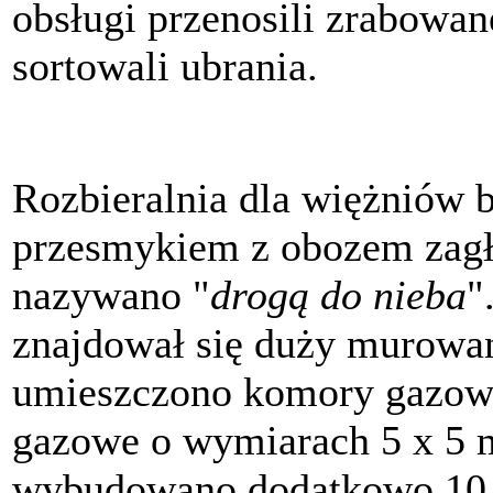
obsługi przenosili zrabowan
sortowali ubrania.
Rozbieralnia dla więżniów 
przesmykiem z obozem zagł
nazywano "
drogą do nieba
"
znajdował się duży murowa
umieszczono komory gazowe
gazowe o wymiarach 5 x 5 m
wybudowano dodatkowo 10 