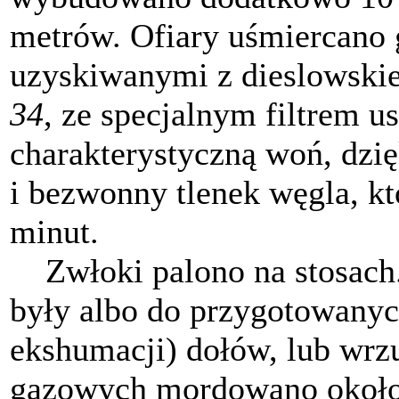
metrów. Ofiary uśmiercano
uzyskiwanymi z dieslowskie
34
, ze specjalnym filtrem u
charakterystyczną woń, dz
i bezwonny tlenek węgla, kt
minut.
Zwłoki palono na stosach.
były albo do przygotowanyc
ekshumacji) dołów, lub wrz
gazowych mordowano około 