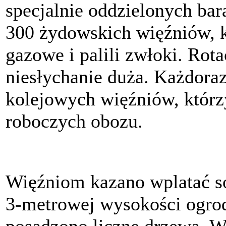
specjalnie oddzielonych ba
300 żydowskich więźniów, 
gazowe i palili zwłoki. Rot
niesłychanie duża. Każdor
kolejowych więźniów, którzy
roboczych obozu.
Więźniom kazano wplatać s
3-metrowej wysokości ogrod
posadzono liczne drzewa. W 