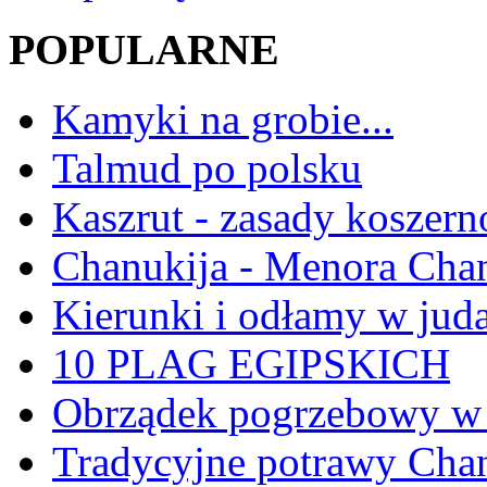
POPULARNE
Kamyki na grobie...
Talmud po polsku
Kaszrut - zasady koszern
Chanukija - Menora Ch
Kierunki i odłamy w jud
10 PLAG EGIPSKICH
Obrządek pogrzebowy w 
Tradycyjne potrawy Ch