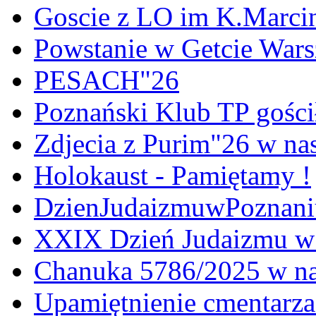
Goscie z LO im K.Marci
Powstanie w Getcie War
PESACH"26
Poznański Klub TP gośc
Zdjecia z Purim"26 w na
Holokaust - Pamiętamy !
DzienJudaizmuwPoznan
XXIX Dzień Judaizmu w
Chanuka 5786/2025 w na
Upamiętnienie cmentarz