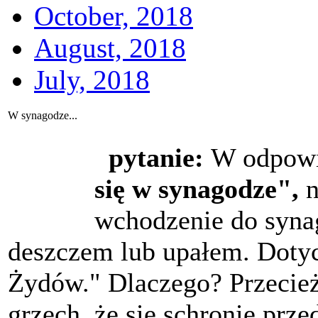
October, 2018
August, 2018
July, 2018
W synagodze...
pytanie:
W odpowi
się w synagodze",
n
wchodzenie do synag
deszczem lub upałem. Dotyc
Żydów." Dlaczego? Przecież 
grzech, że się schronię prz