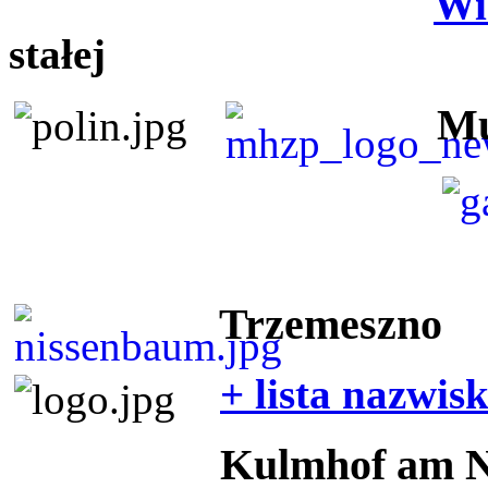
Wi
stałej
Mu
Trzemeszno
+ lista nazwis
Kulmhof am 