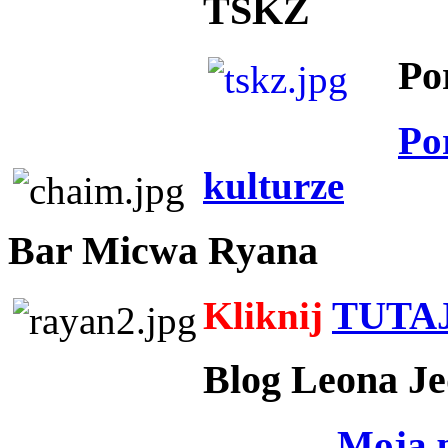
TSKZ
Po
Po
kulturze
Bar Micwa Ryana
Kliknij
TUTA
Blog Leona Je
Moja 