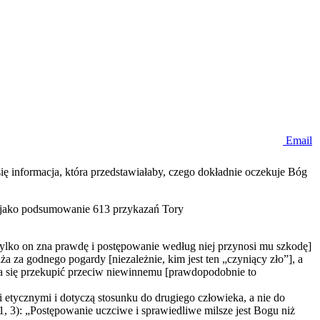
Email
się informacja, która przedstawiałaby, czego dokładnie oczekuje Bóg
) jako podsumowanie 613 przykazań Tory
 tylko on zna prawdę i postępowanie według niej przynosi mu szkodę]
ża za godnego pogardy [niezależnie, kim jest ten „czyniący zło”], a
ie da się przekupić przeciw niewinnemu [prawdopodobnie to
 etycznymi i dotyczą stosunku do drugiego człowieka, a nie do
, 3): „Postępowanie uczciwe i sprawiedliwe milsze jest Bogu niż