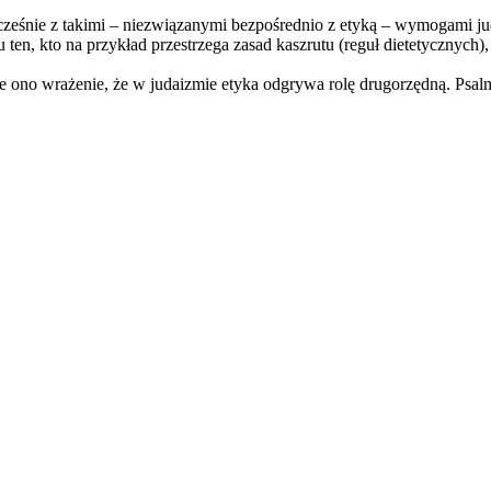
łcześnie z takimi – niezwiązanymi bezpośrednio z etyką – wymogami jud
, kto na przykład przestrzega zasad kaszrutu (reguł dietetycznych), je
guje ono wrażenie, że w judaizmie etyka odgrywa rolę drugorzędną. Ps