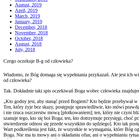
August, 2019
April, 2019
March, 2019
January, 2019
December, 2018
November, 2018
October, 2018
August, 2018
July, 2018
Czego oczekuje B-g od człowieka?
Wiadomo, że Bóg domaga się wypełniania przykazań. Ale jest ich wiel
od człowieka?
Tak. Dokładnie taki spis oczekiwań Boga wobec człowieka znajduj
„Kto godny jest, aby stanąć przed Bogiem? Kto będzie przebywał w 
Ten, który żyje bez skazy, postępuje sprawiedliwie, kto mówi prawd
i nie rzuca oszczerstw mową [plotkowaniem]; ten, który nie czyni bli
szanuje tego, kto się boi Boga; ten, kto dotrzymuje przysięgi, choć 
stwierdzenie odnosi się przede wszystkim do sędziego]. Kto tak post
Wart podkreślenia jest fakt, że wszystkie te wymagania, które Bóg 
Boga. Nie ma tu mowy ani o składaniu ofiar, ani o wypełnianiu rytu