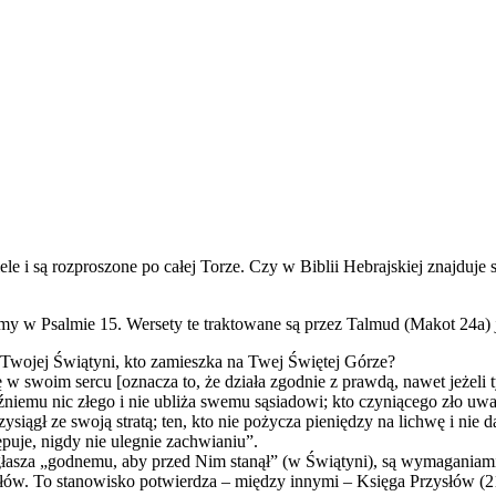
e i są rozproszone po całej Torze. Czy w Biblii Hebrajskiej znajduje 
emy w Psalmie 15. Wersety te traktowane są przez Talmud (Makot 24a
Twojej Świątyni, kto zamiesz
ka na Twej Świętej Górze?
ę w swoim sercu [oznacza to, że działa zgodnie z prawdą, nawet jeżeli
źniemu nic złego i nie ubliża swemu sąsiadowi; kto czyniącego zło uwa
przysiągł ze swoją stratą; ten, kto nie pożycza pieniędzy na lichwę i n
ępuje, nigdy nie ulegnie zachwianiu”.
ogłasza „godnemu, aby przed Nim stanął” (w Świątyni), są wymaganiami
ałów. To stanowisko potwierdza – między innymi – Księga Przysłów (21