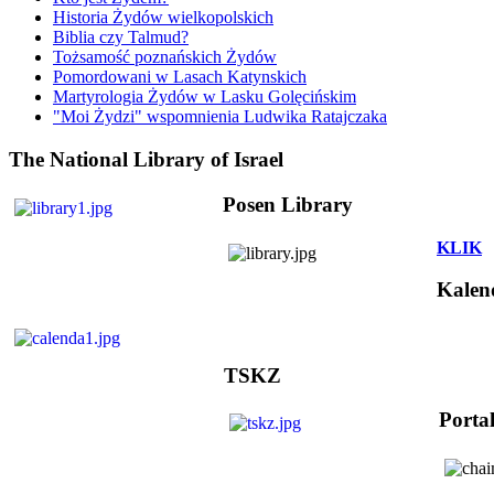
Historia Żydów wielkopolskich
Biblia czy Talmud?
Tożsamość poznańskich Żydów
Pomordowani w Lasach Katynskich
Martyrologia Żydów w Lasku Golęcińskim
"Moi Żydzi" wspomnienia Ludwika Ratajczaka
The National Library of Israel
Posen Library
KLIK
Kalen
TSKZ
Porta