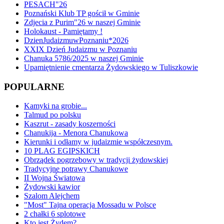
PESACH"26
Poznański Klub TP gościł w Gminie
Zdjecia z Purim"26 w naszej Gminie
Holokaust - Pamiętamy !
DzienJudaizmuwPoznaniu*2026
XXIX Dzień Judaizmu w Poznaniu
Chanuka 5786/2025 w naszej Gminie
Upamiętnienie cmentarza Żydowskiego w Tuliszkowie
POPULARNE
Kamyki na grobie...
Talmud po polsku
Kaszrut - zasady koszerności
Chanukija - Menora Chanukowa
Kierunki i odłamy w judaizmie współczesnym.
10 PLAG EGIPSKICH
Obrządek pogrzebowy w tradycji żydowskiej
Tradycyjne potrawy Chanukowe
II Wojna Światowa
Żydowski kawior
Szalom Alejchem
"Most" Tajna operacja Mossadu w Polsce
2 chałki 6 splotowe
Kto jest Żydem?