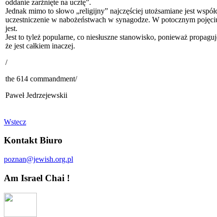
oddanie zarżnięte na ucztę”.
Jednak mimo to słowo „religijny” najczęściej utożsamiane jest wspó
uczestniczenie w nabożeństwach w synagodze. W potocznym pojęciu ten
jest.
Jest to tyleż popularne, co niesłuszne stanowisko, ponieważ propa
że jest całkiem inaczej.
/
the 614 commandment/
Paweł Jedrzejewskii
Wstecz
Kontakt Biuro
poznan@jewish.org.pl
Am Israel Chai !