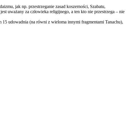
aizmu, jak np. przestrzeganie zasad koszerności, Szabatu,
st uważany za człowieka religijnego, a ten kto nie przestrzega – nie
alm 15 udowadnia (na równi z wieloma innymi fragmentami Tanachu),