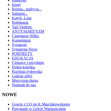
Hatikvah
Izrael
Religia...tradycja...
Judaizm...
Katyń- Lista
Holokaust.
Yad Vashem.
ANTYSEMITYZM
Cmentarze Wlkp.
Komentarze
Synagogi
Synagoga Nova
PORTRETY
EDUKACJA
Ciekawe i przydatne
Dobra książka.
Kuchnia żydowska
Galeria zdjęć
Muzyczna dusza
Napisali do nas
NOWE
Goscie z LO im K.Marcinkowskiego
Powstanie w Getcie Warszawskim