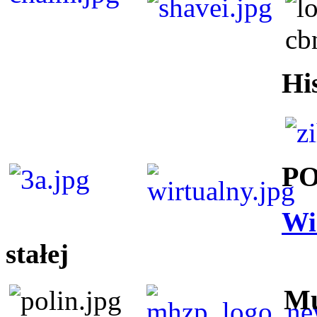
Hi
P
Wi
stałej
Mu