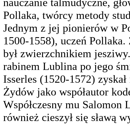
nauczanie talmudyczne, głó
Pollaka, twórcy metody stud
Jednym z jej pionierów w P
1500-1558), uczeń Pollaka. 
był zwierzchnikiem jesziwy
rabinem Lublina po jego śm
Isserles (1520-1572) zyska
Żydów jako współautor kod
Współczesny mu Salomon Lu
również cieszył się sławą w