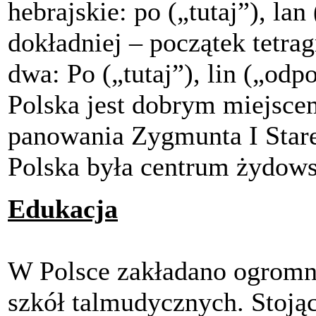
hebrajskie: po („tutaj”), la
dokładniej – początek tetr
dwa: Po („tutaj”), lin („odp
Polska jest dobrym miejsce
panowania Zygmunta I Stare
Polska była centrum żydowsk
Edukacja
W Polsce zakładano ogromną
szkół talmudycznych. Stojący