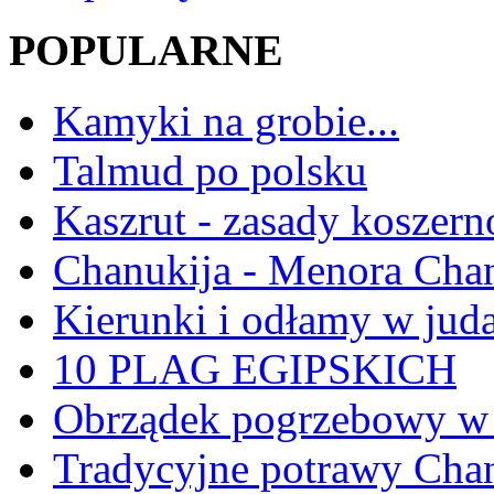
POPULARNE
Kamyki na grobie...
Talmud po polsku
Kaszrut - zasady koszern
Chanukija - Menora Ch
Kierunki i odłamy w jud
10 PLAG EGIPSKICH
Obrządek pogrzebowy w 
Tradycyjne potrawy Ch