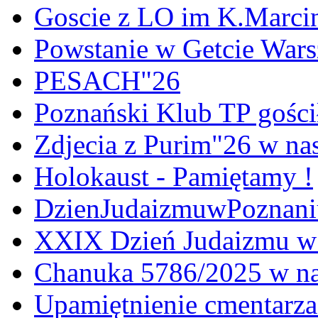
Goscie z LO im K.Marci
Powstanie w Getcie War
PESACH"26
Poznański Klub TP gośc
Zdjecia z Purim"26 w na
Holokaust - Pamiętamy !
DzienJudaizmuwPoznan
XXIX Dzień Judaizmu w
Chanuka 5786/2025 w na
Upamiętnienie cmentarz