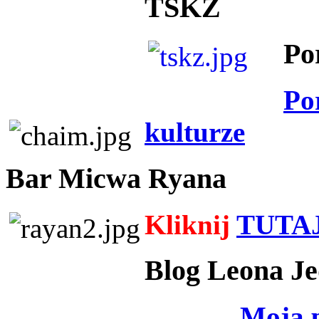
TSKZ
Po
Po
kulturze
Bar Micwa Ryana
Kliknij
TUTA
Blog Leona Je
Moja 