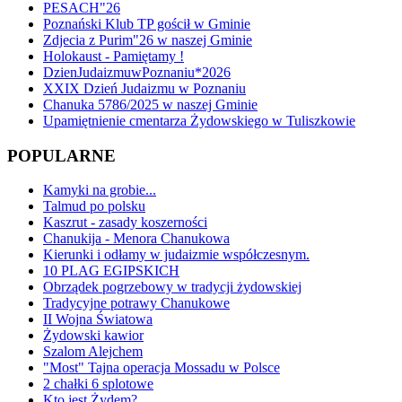
PESACH"26
Poznański Klub TP gościł w Gminie
Zdjecia z Purim"26 w naszej Gminie
Holokaust - Pamiętamy !
DzienJudaizmuwPoznaniu*2026
XXIX Dzień Judaizmu w Poznaniu
Chanuka 5786/2025 w naszej Gminie
Upamiętnienie cmentarza Żydowskiego w Tuliszkowie
POPULARNE
Kamyki na grobie...
Talmud po polsku
Kaszrut - zasady koszerności
Chanukija - Menora Chanukowa
Kierunki i odłamy w judaizmie współczesnym.
10 PLAG EGIPSKICH
Obrządek pogrzebowy w tradycji żydowskiej
Tradycyjne potrawy Chanukowe
II Wojna Światowa
Żydowski kawior
Szalom Alejchem
"Most" Tajna operacja Mossadu w Polsce
2 chałki 6 splotowe
Kto jest Żydem?