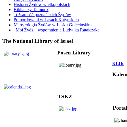
Historia Żydów wielkopolskich
Biblia czy Talmud?
Tożsamość poznańskich Żydów
Pomordowani w Lasach Katynskich
Martyrologia Żydów w Lasku Golęcińskim
"Moi Żydzi" wspomnienia Ludwika Ratajczaka
The National Library of Israel
Posen Library
KLIK
Kalen
TSKZ
Porta