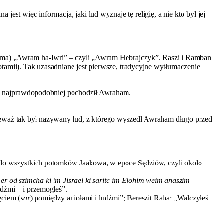
st więc informacja, jaki lud wyznaje tę religię, a nie kto był jej
ahama) „Awram ha-Iwri” – czyli „Awram Hebrajczyk”. Raszi i Ramban
tamii). Tak uzasadniane jest pierwsze, tradycyjne wytłumaczenie
ego najprawdopodobniej pochodził Awraham.
ponieważ tak był nazywany lud, z którego wyszedł Awraham długo przed
, do wszystkich potomków Jaakowa, w epoce Sędziów, czyli około
r od szimcha ki im Jisrael ki sarita im Elohim weim anaszim
udźmi – i przemogłeś”.
ęciem (
sar
) pomiędzy aniołami i ludźmi”; Bereszit Raba: „Walczyłeś