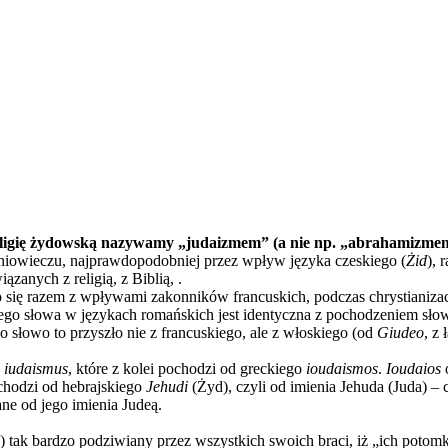
 religię żydowską nazywamy „judaizmem” (a nie np. „abrahamizme
iowieczu, najprawdopodobniej przez wpływ języka czeskiego (
Żid
), 
ązanych z religią, z Biblią, .
 się razem z wpływami zakonników francuskich, podczas chrystianiza
tego słowa w językach romańskich jest identyczna z pochodzeniem sło
go słowo to przyszło nie z francuskiego, ale z włoskiego (od
Giudeo
, z
a
iudaismus
, które z kolei pochodzi od greckiego
ioudaismos
.
Ioudaios
o
hodzi od hebrajskiego
Jehudi
(Żyd), czyli od imienia Jehuda (Juda) –
ane od jego imienia Judeą.
u) tak bardzo podziwiany przez wszystkich swoich braci, iż „ich poto