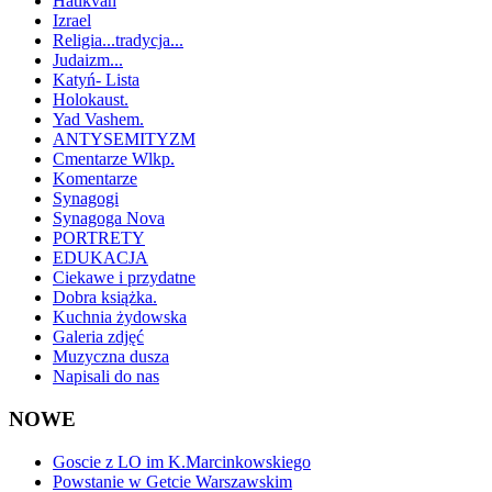
Hatikvah
Izrael
Religia...tradycja...
Judaizm...
Katyń- Lista
Holokaust.
Yad Vashem.
ANTYSEMITYZM
Cmentarze Wlkp.
Komentarze
Synagogi
Synagoga Nova
PORTRETY
EDUKACJA
Ciekawe i przydatne
Dobra książka.
Kuchnia żydowska
Galeria zdjęć
Muzyczna dusza
Napisali do nas
NOWE
Goscie z LO im K.Marcinkowskiego
Powstanie w Getcie Warszawskim