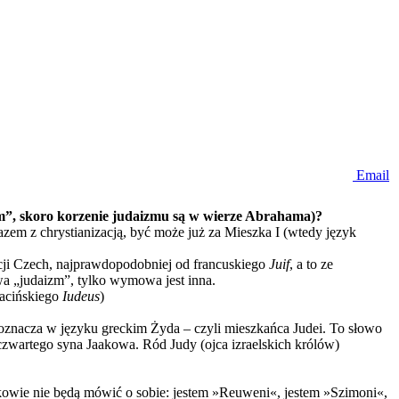
Email
m”, skoro korzenie judaizmu są w wierze Abrahama)?
razem z chrystianizacją, być może już za Mieszka I (wtedy język
cji Czech, najprawdopodobniej od francuskiego
Juif
, a to ze
wa „judaizm”, tylko wymowa jest inna.
 łacińskiego
Iudeus
)
znacza w języku greckim Żyda – czyli mieszkańca Judei. To słowo
 czwartego syna Jaakowa. Ród Judy (ojca izraelskich królów)
mkowie nie będą mówić o sobie: jestem »Reuweni«, jestem »Szimoni«,