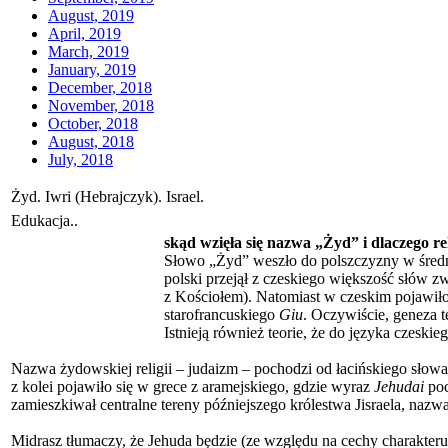
August, 2019
April, 2019
March, 2019
January, 2019
December, 2018
November, 2018
October, 2018
August, 2018
July, 2018
Żyd. Iwri (Hebrajczyk). Israel.
Edukacja..
skąd wzięła się nazwa „Żyd” i dlaczego
Słowo „Żyd” weszło do polszczyzny w średn
polski przejął z czeskiego większość słów zwi
z Kościołem). Natomiast w czeskim pojawiło
starofrancuskiego
Giu
. Oczywiście, geneza 
Istnieją również teorie, że do języka czeskie
Nazwa żydowskiej religii – judaizm – pochodzi od łacińskiego słow
z kolei pojawiło się w grece z aramejskiego, gdzie wyraz
Jehudai
poc
zamieszkiwał centralne tereny późniejszego królestwa Jisraela, nazw
Midrasz tłumaczy, że Jehuda będzie (ze względu na cechy charakter