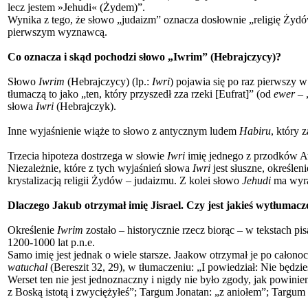
lecz jestem »Jehudi« (Żydem)”.
Wynika z tego, że słowo „judaizm” oznacza dosłownie „religię Żydów”
pierwszym wyznawcą.
Co oznacza i skąd pochodzi słowo „Iwrim” (Hebrajczycy)?
Słowo
Iwrim
(Hebrajczycy) (lp.:
Iwri
) pojawia się po raz pierwszy
tłumaczą to jako „ten, który przyszedł zza rzeki [Eufrat]” (od
ewer
– 
słowa
Iwri
(Hebrajczyk).
Inne wyjaśnienie wiąże to słowo z antycznym ludem
Habiru
, który 
Trzecia hipoteza dostrzega w słowie
Iwri
imię jednego z przodków Aw
Niezależnie, które z tych wyjaśnień słowa
Iwri
jest słuszne, określen
krystalizacją religii Żydów – judaizmu. Z kolei słowo
Jehudi
ma wyraź
Dlaczego Jakub otrzymał imię Jisrael. Czy jest jakieś wytłumacz
Określenie
Iwrim
zostało – historycznie rzecz biorąc – w tekstach p
1200-1000 lat p.n.e.
Samo imię jest jednak o wiele starsze. Jaakow otrzymał je po całon
watuchal
(Bereszit 32, 29), w tłumaczeniu: „I powiedział: Nie będzies
Werset ten nie jest jednoznaczny i nigdy nie było zgody, jak powini
z Boską istotą i zwyciężyłeś”; Targum Jonatan: „z aniołem”; Targum