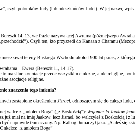
, czyli potomków Judy (lub mieszkańców Judei). W jej nazwę wpisana je
 w Bereszit 14, 13, we frazie nazywającej Awrama (późniejszego Awr
„przechodzić”). Czyli ten, kto przyszedł do Kanaan z Charanu (Mezopo
zamieszkiwał tereny Bliskiego Wschodu około 1900 lat p.n.e., z któr
rahama – Ewera (Bereszit 11, 14-17).
ie to ma silne konotacje przede wszystkim etniczne, a nie religijne, 
ne asocjacje religijne.
enie znaczenia tego imienia?
isanych zastąpione określeniem
Jisrael
, odnoszącym się do całego ludu
ocnej walce z „aniołem Boga” („z Boskością”):
Wajomer lo Jaakow jeame
z już miał na imię Jaakow, lecz Jisrael, bo walczyłeś z Boskością i z l
en być naprawdę tłumaczony. Np. Ralbag tłumaczył jako: „Stałeś się ksi
 Onkelos: „z aniołem Boga”.