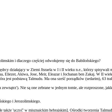
olimskim i dlaczego częściej odwołujemy się do Babilońskiego?
 mędrcy działający w Ziemi Jisraela w I i II wieku n.e., którzy spisywal
szua, Eliezer, Akiwa, Jose, Meir, Eleazar i Jochanan ben Zakaj. W II 
tóra jest podstawą Talmudu. Ma ona sześć porządków (sedarim), 63 trak
na zewnątrz'). Nie są one zebrane w jednym tomie, ale rozproszone, jak
skiego i Jerozolimskiego.
ale także 'uczyć' w misznaickim hebrajskim]. Ośrodki tworzenia Talmudó