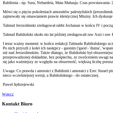
Babilonia - np. Sura, Nehardeia, Mata Mahasja. Czas powstawania: 
Mówi się o pięciu pokoleniach amoraitów palestyńskich (jerozolimski
zajmowały się omawianiem prawie identycznej Miszny. Ich dyskusje
Talmud Jerozolimski zredagował rabbi Jochanan w końcu IV i począ
Talmud Babiloński około sto lat później zredagowali raw Aszi i ra
I teraz ważny moment: w końcu redakcji Talmudu Babilońskiego uczes
Po nich przyszli z kolei ich następcy - gaonim ('gaon'- 'duma', 'wsp
niż nad Jerozolimskim. Także dlatego, że Babiloński był obszerniejsz
przeprowadzonej dokładnie, bez pośpiechu, ze zwróceniem uwagi na 
się jako ważniejszy ze względu na obszerność, większą liczbę porusz
Uwaga: Co prawda i amoraici z Babilonii i amoraici z Erec Jisrael p
nieco wcześniejszej wersji, a Babilońskiego - do ostatecznej.
Paweł Jędrzejewski
Wstecz
Kontakt Biuro