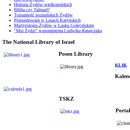
Historia Żydów wielkopolskich
Biblia czy Talmud?
Tożsamość poznańskich Żydów
Pomordowani w Lasach Katynskich
Martyrologia Żydów w Lasku Golęcińskim
"Moi Żydzi" wspomnienia Ludwika Ratajczaka
The National Library of Israel
Posen Library
KLIK
Kalen
TSKZ
Porta