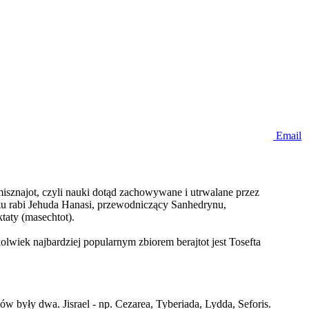
Email
i misznajot, czyli nauki dotąd zachowywane i utrwalane przez
wieku rabi Jehuda Hanasi, przewodniczący Sanhedrynu,
taty (masechtot).
kolwiek najbardziej popularnym zbiorem berajtot jest Tosefta
w były dwa. Jisrael - np. Cezarea, Tyberiada, Lydda, Seforis.