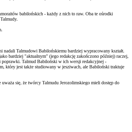
amoraitów babilońskich - każdy z nich to raw. Oba te ośrodki
 Talmudy.
m.
 oni nadali Talmudowi Babilońskiemu bardziej wypracowany kształt.
 jako bardziej "aktualnym" (jego redakcję zakończono później) raczej,
 i poprawki. Talmud Babiloński w ich wersji redakcyjnej -
który jest także studiowany w jesziwach, ale Babiloński traktuje
le uważa się, że twórcy Talmudu Jerozolimskiego mieli dostęp do