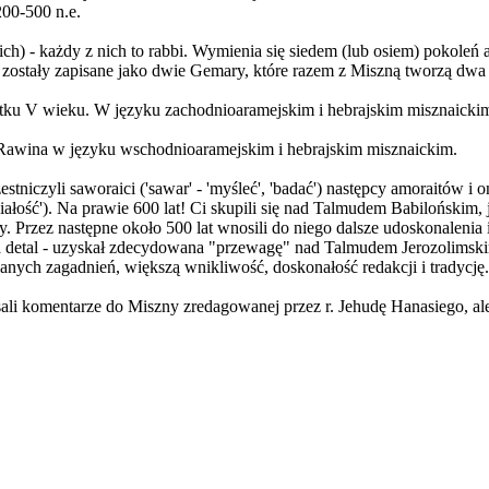
200-500 n.e.
ch) - każdy z nich to rabbi. Wymienia się siedem (lub osiem) pokoleń 
 zostały zapisane jako dwie Gemary, które razem z Miszną tworzą dwa
tku V wieku. W języku zachodnioaramejskim i hebrajskim misznaicki
w Rawina w języku wschodnioaramejskim i hebrajskim misznaickim.
tniczyli saworaici ('sawar' - 'myśleć', 'badać') następcy amoraitów i
aniałość'). Na prawie 600 lat! Ci skupili się nad Talmudem Babilońskim,
y. Przez następne około 500 lat wnosili do niego dalsze udoskonalenia
detal - uzyskał zdecydowana "przewagę" nad Talmudem Jerozolimskim, 
anych zagadnień, większą wnikliwość, doskonałość redakcji i tradycję.
isali komentarze do Miszny zredagowanej przez r. Jehudę Hanasiego, a