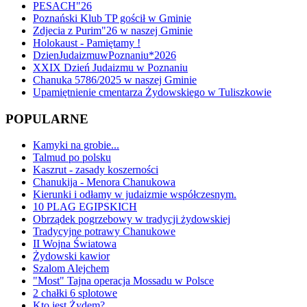
PESACH"26
Poznański Klub TP gościł w Gminie
Zdjecia z Purim"26 w naszej Gminie
Holokaust - Pamiętamy !
DzienJudaizmuwPoznaniu*2026
XXIX Dzień Judaizmu w Poznaniu
Chanuka 5786/2025 w naszej Gminie
Upamiętnienie cmentarza Żydowskiego w Tuliszkowie
POPULARNE
Kamyki na grobie...
Talmud po polsku
Kaszrut - zasady koszerności
Chanukija - Menora Chanukowa
Kierunki i odłamy w judaizmie współczesnym.
10 PLAG EGIPSKICH
Obrządek pogrzebowy w tradycji żydowskiej
Tradycyjne potrawy Chanukowe
II Wojna Światowa
Żydowski kawior
Szalom Alejchem
"Most" Tajna operacja Mossadu w Polsce
2 chałki 6 splotowe
Kto jest Żydem?