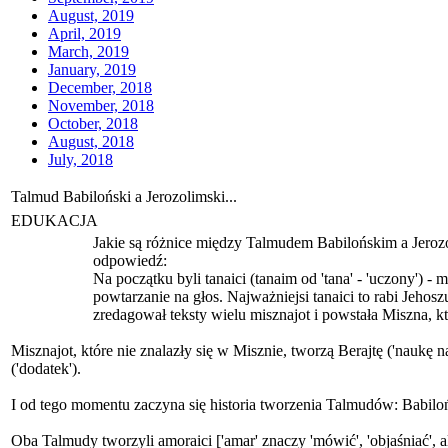
August, 2019
April, 2019
March, 2019
January, 2019
December, 2018
November, 2018
October, 2018
August, 2018
July, 2018
Talmud Babiloński a Jerozolimski...
EDUKACJA
Jakie są różnice między Talmudem Babilońskim a Jeroz
odpowiedź:
Na początku byli tanaici (tanaim od 'tana' - 'uczony') -
powtarzanie na głos. Najważniejsi tanaici to rabi Jeho
zredagował teksty wielu misznajot i powstała Miszna, k
Misznajot, które nie znalazły się w Misznie, tworzą Berajtę ('naukę 
('dodatek').
I od tego momentu zaczyna się historia tworzenia Talmudów: Babiloń
Oba Talmudy tworzyli amoraici ['amar' znaczy 'mówić', 'objaśniać', 