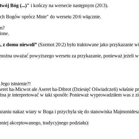
wój Bóg (...)"
i kończy na wersecie następnym (2
0:3).
ych Bogów oprócz Mnie" do wersetu 20:6 włącznie.
em?
lone.
j, z domu niewoli
”
(Szemot 20:2) było traktowane jako przykazanie w
ie można uważać powyższego wersetu za przykazanie, ponieważ
jeżeli 
Jego istnienie
?!
eret ha-Micwot ale Aseret ha-Dibrot (Dziesięć Oświadczeń) właśnie pr
na je interpretować w taki sposób:
Ponieważ wyprowadziłem was z zi
zaniu nakaz wiary w Boga i przychyla się do stanowiska Majmonides
niej akceptowanego, tradycyjnego podziału):