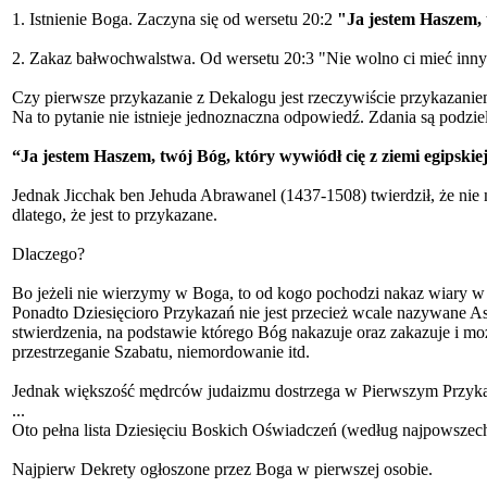
1.
Istnienie Boga.
Zaczyna się od wersetu 20:2
"Ja jestem Haszem, t
2.
Zakaz bałwochwalstwa.
Od wersetu 20:3 "Nie wolno ci mieć inn
Czy pierwsze przykazanie z Dekalogu jest rzeczywiście przykazani
Na to pytanie
nie istnieje jednoznaczna odpowiedź
. Zdania są podzie
“
Ja jestem Haszem, twój Bóg, który wywiódł cię z ziemi egipskie
Jednak Jicchak ben Jehuda Abrawanel (1437-1508) twierdził, że n
dlatego, że jest to przykazane
.
Dlaczego?
Bo
jeżeli nie wierzymy w Boga, to od kogo pochodzi nakaz wiary w 
Ponadto Dziesięcioro Przykazań nie jest przecież wcale nazywane As
stwierdzenia, na podstawie którego Bóg nakazuje oraz zakazuje i moż
przestrzeganie Szabatu, niemordowanie itd.
Jednak
większość mędrców judaizmu dostrzega w Pierwszym Przyka
...
Oto pełna lista Dziesięciu Boskich Oświadczeń (według najpowszech
Najpierw Dekrety ogłoszone przez Boga w pierwszej osobie.