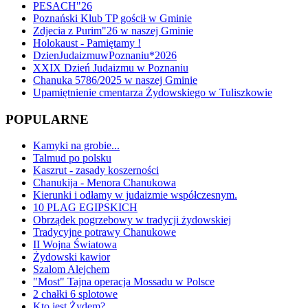
PESACH"26
Poznański Klub TP gościł w Gminie
Zdjecia z Purim"26 w naszej Gminie
Holokaust - Pamiętamy !
DzienJudaizmuwPoznaniu*2026
XXIX Dzień Judaizmu w Poznaniu
Chanuka 5786/2025 w naszej Gminie
Upamiętnienie cmentarza Żydowskiego w Tuliszkowie
POPULARNE
Kamyki na grobie...
Talmud po polsku
Kaszrut - zasady koszerności
Chanukija - Menora Chanukowa
Kierunki i odłamy w judaizmie współczesnym.
10 PLAG EGIPSKICH
Obrządek pogrzebowy w tradycji żydowskiej
Tradycyjne potrawy Chanukowe
II Wojna Światowa
Żydowski kawior
Szalom Alejchem
"Most" Tajna operacja Mossadu w Polsce
2 chałki 6 splotowe
Kto jest Żydem?