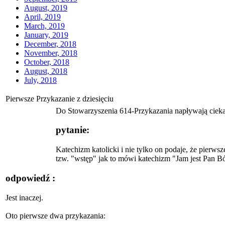
August, 2019
April, 2019
March, 2019
January, 2019
December, 2018
November, 2018
October, 2018
August, 2018
July, 2018
Pierwsze Przykazanie z dziesięciu
Do Stowarzyszenia 614-Przykazania napływają ciekaw
pytanie:
Katechizm katolicki i nie tylko on podaje, że pierw
tzw. "wstęp" jak to mówi katechizm "Jam jest Pan Bó
odpowiedź :
Jest inaczej.
Oto pierwsze dwa przykazania: