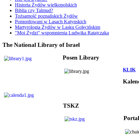
Historia Żydów wielkopolskich
Biblia czy Talmud?
Tożsamość poznańskich Żydów
Pomordowani w Lasach Katynskich
Martyrologia Żydów w Lasku Golęcińskim
"Moi Żydzi" wspomnienia Ludwika Ratajczaka
The National Library of Israel
Posen Library
KLIK
Kalen
TSKZ
Porta