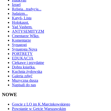
Hatikvah
Izrael
Religia...tradycja...
Judaizm...
Katyń- Lista
Holokaust.
Yad Vashem.
ANTYSEMITYZM
Cmentarze Wlkp.
Komentarze
Synagogi
Synagoga Nova
PORTRETY
EDUKACJA
Ciekawe i przydatne
Dobra książka.
Kuchnia żydowska
Galeria zdjęć
Muzyczna dusza
Napisali do nas
NOWE
Goscie z LO im K.Marcinkowskiego
Powstanie w Getcie Warszawskim