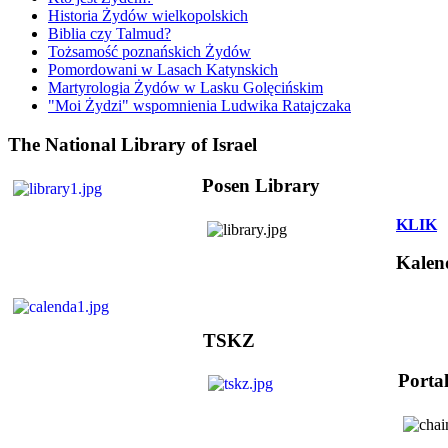
Historia Żydów wielkopolskich
Biblia czy Talmud?
Tożsamość poznańskich Żydów
Pomordowani w Lasach Katynskich
Martyrologia Żydów w Lasku Golęcińskim
"Moi Żydzi" wspomnienia Ludwika Ratajczaka
The National Library of Israel
Posen Library
KLIK
Kalen
TSKZ
Porta