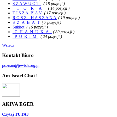
S Z A W U O T_
( 18 pozycji )
__T__O__R__ A__
( 14 pozycji )
T I S Z A_B' A V
( 17 pozycji )
R O S Z__H A S Z A N A
( 19 pozycji )
S_Z_A_B_A_T
( 7 pozycji )
Sukkot
( 16 pozycji )
_C_H_A_N_U_K_A_
( 30 pozycji )
_P_U_R_I_M_
( 24 pozycji )
Wstecz
Kontakt Biuro
poznan@jewish.org.pl
Am Israel Chai !
AKIVA EGER
Czytaj TUTAJ