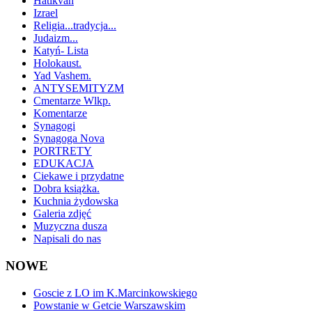
Hatikvah
Izrael
Religia...tradycja...
Judaizm...
Katyń- Lista
Holokaust.
Yad Vashem.
ANTYSEMITYZM
Cmentarze Wlkp.
Komentarze
Synagogi
Synagoga Nova
PORTRETY
EDUKACJA
Ciekawe i przydatne
Dobra książka.
Kuchnia żydowska
Galeria zdjęć
Muzyczna dusza
Napisali do nas
NOWE
Goscie z LO im K.Marcinkowskiego
Powstanie w Getcie Warszawskim