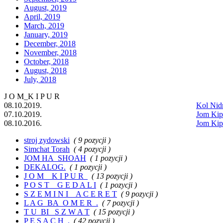
August, 2019
April, 2019
March, 2019
January, 2019
December, 2018
November, 2018
October, 2018
August, 2018
July, 2018
J O M_K I P U R
08.10.2019.
Kol Nid
07.10.2019.
Jom Kip
08.10.2016.
Jom Kipu
stroj zydowski
( 9 pozycji )
Simchat Torah
( 4 pozycji )
JOM HA_SHOAH
( 1 pozycji )
DEKALOG.
( 1 pozycji )
J O M__K I P U R_
( 13 pozycji )
P O S T__G E D A L I
( 1 pozycji )
S Z E M I N I _ A C E R E T
( 9 pozycji )
L A G_BA_O M E R_.
( 7 pozycji )
T U_BI_ S Z W A T
( 15 pozycji )
P E S A C H_.
( 42 pozycji )