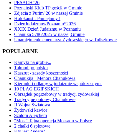
PESACH"26
Poznański Klub TP gościł w Gminie
Zdjecia z Purim"26 w naszej Gminie
Holokaust - Pamiętamy !
DzienJudaizmuwPoznaniu*2026
XXIX Dzień Judaizmu w Poznaniu
Chanuka 5786/2025 w naszej Gminie
Upamiętnienie cmentarza Żydowskiego w Tuliszkowie
POPULARNE
Kamyki na grobie...
Talmud po polsku
Kaszrut - zasady koszerności
Chanukija - Menora Chanukowa
Kierunki i odłamy w judaizmie współczesnym.
10 PLAG EGIPSKICH
Obrządek pogrzebowy w tradycji żydowskiej
Tradycyjne potrawy Chanukowe
II Wojna Światowa
Żydowski kawior
Szalom Alejchem
"Most" Tajna operacja Mossadu w Polsce
2 chałki 6 splotowe
Kto jest Żydem?