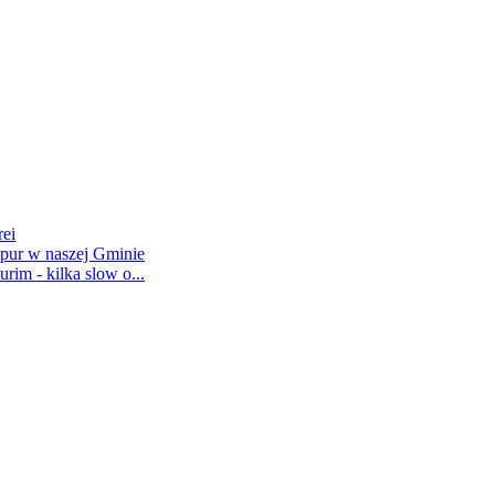
rei
pur w naszej Gminie
rim - kilka slow o...