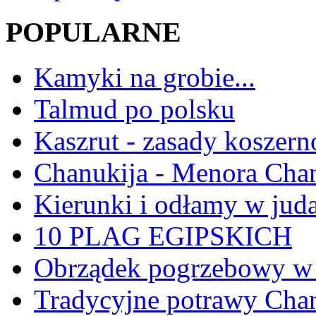
POPULARNE
Kamyki na grobie...
Talmud po polsku
Kaszrut - zasady koszern
Chanukija - Menora Ch
Kierunki i odłamy w jud
10 PLAG EGIPSKICH
Obrządek pogrzebowy w 
Tradycyjne potrawy Ch