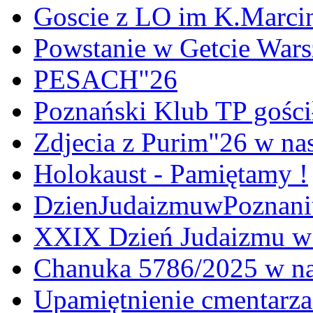
Goscie z LO im K.Marci
Powstanie w Getcie War
PESACH"26
Poznański Klub TP gośc
Zdjecia z Purim"26 w na
Holokaust - Pamiętamy !
DzienJudaizmuwPoznan
XXIX Dzień Judaizmu w
Chanuka 5786/2025 w na
Upamiętnienie cmentarz