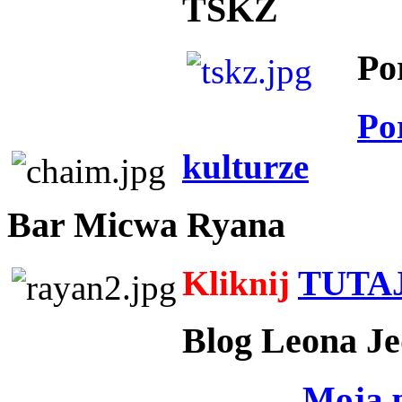
TSKZ
Po
Po
kulturze
Bar Micwa Ryana
Kliknij
TUTA
Blog Leona Je
Moja 