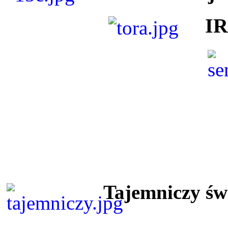
I
Tajemniczy ś