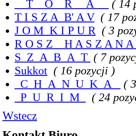
__T__O__R__ A__
( 14 
T I S Z A_B' A V
( 17 poz
J O M_K I P U R
( 3 poz
R O S Z__H A S Z A N 
S_Z_A_B_A_T
( 7 pozyc
Sukkot
( 16 pozycji )
_C_H_A_N_U_K_A_
( 
_P_U_R_I_M_
( 24 pozyc
Wstecz
Kontakt Biuro