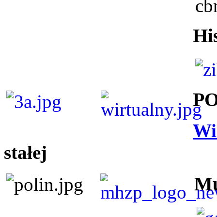
Hi
P
Wi
stałej
Mu