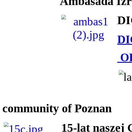
Ambasada Izra
DI
DI
O
community of Poznan
15-lat naszej