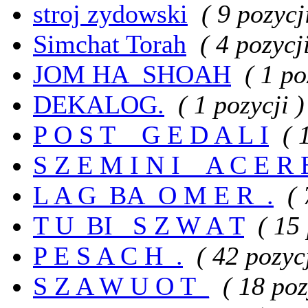
stroj zydowski
( 9 pozycj
Simchat Torah
( 4 pozycji
JOM HA_SHOAH
( 1 po
DEKALOG.
( 1 pozycji )
P O S T__G E D A L I
( 
S Z E M I N I _ A C E R 
L A G_BA_O M E R_.
( 
T U_BI_ S Z W A T
( 15 
P E S A C H_.
( 42 pozycj
S Z A W U O T_
( 18 poz