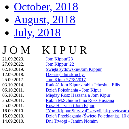
October, 2018
August, 2018
July, 2018
J O M__K I P U R_
21.09.2023.
Jom Kippur'23
27.09.2022.
Jom Kippur '22
02.10.2019.
Swięta żydowskie/Jom Kippur
12.09.2018.
Dziesięć dni skruchy.
25.09.2017.
Jom Kipur 5778/2017
03.10.2014.
Radość Jom Kipur - rabin Jehoshua Ellis
06.10.2011.
Dzień Pojednania - Jom Kipur
05.10.2011.
Między Rosz Haszana a Jom Kipur
25.09.2011.
Rabin M.Schudrich na Rosz Haszana
25.09.2011.
Rosz Haszana i Jom Kipur
16.09.2010.
"Yom Kippur Survival" - czyli jak przetrwać 
15.09.2010.
Dzień Przebłagania (Święto Pojednania), 10 dz
14.09.2010.
Dni Trwogi - Jamim Noraim