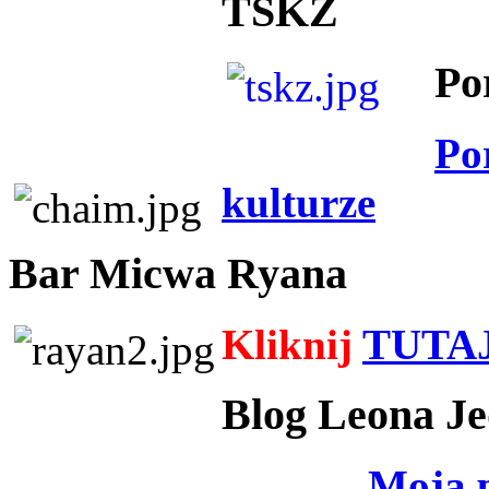
TSKZ
Po
Po
kulturze
Bar Micwa Ryana
Kliknij
TUTA
Blog Leona Je
Moja 