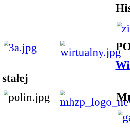
Hi
P
Wi
stałej
Mu