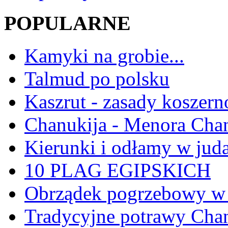
POPULARNE
Kamyki na grobie...
Talmud po polsku
Kaszrut - zasady koszern
Chanukija - Menora Ch
Kierunki i odłamy w jud
10 PLAG EGIPSKICH
Obrządek pogrzebowy w 
Tradycyjne potrawy Ch