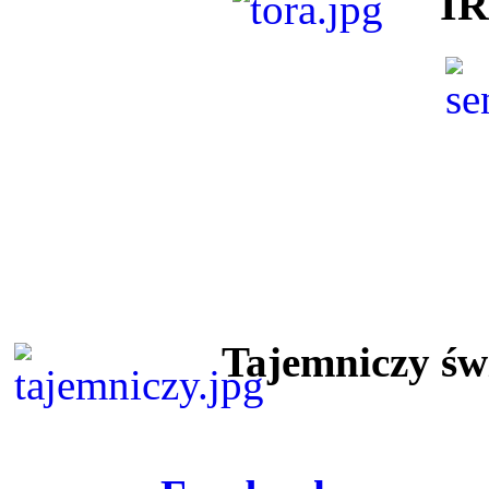
I
Tajemniczy ś