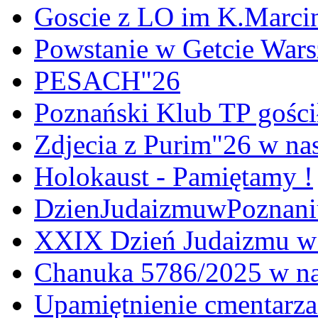
Goscie z LO im K.Marci
Powstanie w Getcie War
PESACH"26
Poznański Klub TP gośc
Zdjecia z Purim"26 w na
Holokaust - Pamiętamy !
DzienJudaizmuwPoznan
XXIX Dzień Judaizmu w
Chanuka 5786/2025 w na
Upamiętnienie cmentarz