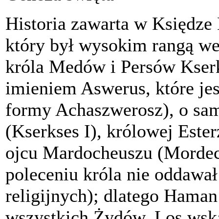
Historia zawarta w Księdze
który był wysokim rangą w
króla Medów i Persów Kser
imieniem Aswerus, które jest
formy Achaszwerosz), o sa
(Kserkses I), królowej Este
ojcu Mardocheuszu (Morde
poleceniu króla nie oddaw
religijnych); dlatego Haman
wszystkich Żydów. Los wska