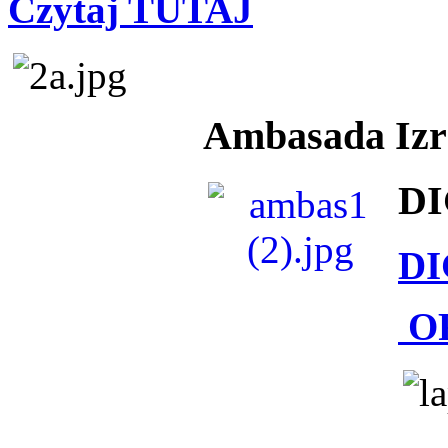
Czytaj TUTAJ
Ambasada Izra
DI
DI
O