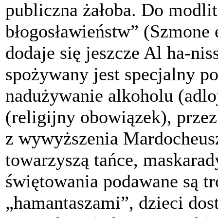
publiczna żałoba. Do modli
błogosławieństw” (Szmone e
dodaje się jeszcze Al ha-ni
spożywany jest specjalny po
nadużywanie alkoholu (adlo
(religijny obowiązek), prze
z wywyższenia Mardocheusz
towarzyszą tańce, maskarady
świętowania podawane są tr
„hamantaszami”, dzieci dost