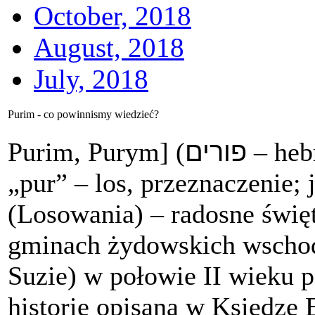
October, 2018
August, 2018
July, 2018
Purim - co powinnismy wiedzieć?
פורים
Purim, Purym] (
– hebr
„pur” – los, przeznaczenie;
(Losowania) – radosne świę
gminach żydowskich wschod
Suzie) w połowie II wieku p
historię opisaną w Księdze 