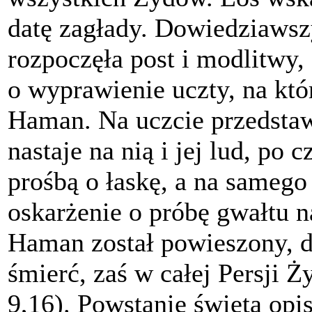
datę zagłady. Dowiedziawszy
rozpoczęła post i modlitwy, 
o wyprawienie uczty, na któ
Haman. Na uczcie przedstaw
nastaje na nią i jej lud, po 
prośbą o łaskę, a na sameg
oskarżenie o próbę gwałtu 
Haman został powieszony, d
śmierć, zaś w całej Persji Ż
9,16). Powstanie święta opis