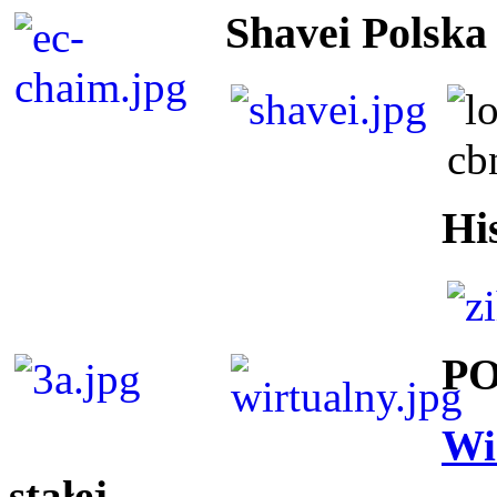
Shavei Polska
Hi
P
Wi
stałej