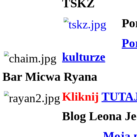
TSKZ
Po
Po
kulturze
Bar Micwa Ryana
Kliknij
TUTA
Blog Leona Je
Moja 