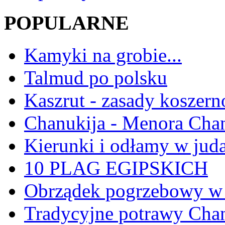
POPULARNE
Kamyki na grobie...
Talmud po polsku
Kaszrut - zasady koszern
Chanukija - Menora Ch
Kierunki i odłamy w jud
10 PLAG EGIPSKICH
Obrządek pogrzebowy w 
Tradycyjne potrawy Ch