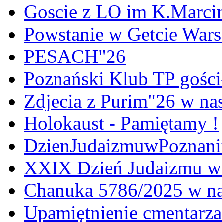
Goscie z LO im K.Marci
Powstanie w Getcie War
PESACH"26
Poznański Klub TP gośc
Zdjecia z Purim"26 w na
Holokaust - Pamiętamy !
DzienJudaizmuwPoznan
XXIX Dzień Judaizmu w
Chanuka 5786/2025 w na
Upamiętnienie cmentarz