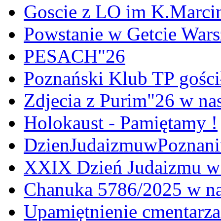
Goscie z LO im K.Marci
Powstanie w Getcie War
PESACH"26
Poznański Klub TP gośc
Zdjecia z Purim"26 w na
Holokaust - Pamiętamy !
DzienJudaizmuwPoznan
XXIX Dzień Judaizmu w
Chanuka 5786/2025 w na
Upamiętnienie cmentarz