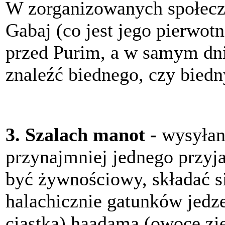
W zorganizowanych społeczn
Gabaj (co jest jego pierwotn
przed Purim, a w samym dni
znaleźć biednego, czy biedn
3. Szalach manot -
wysyłani
przynajmniej jednego przyj
być żywnościowy, składać s
halachicznie gatunków jedze
ciastka) haadama (owoce zi