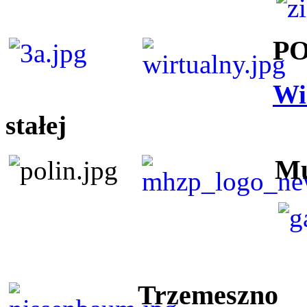
P
Wi
stałej
Mu
Trzemeszno