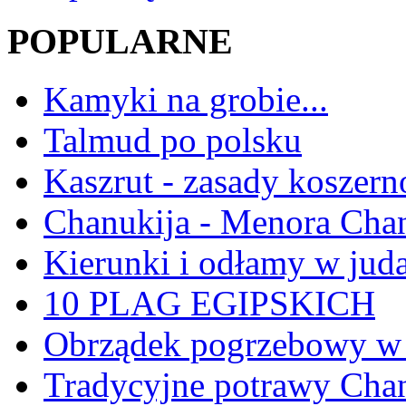
POPULARNE
Kamyki na grobie...
Talmud po polsku
Kaszrut - zasady koszern
Chanukija - Menora Ch
Kierunki i odłamy w jud
10 PLAG EGIPSKICH
Obrządek pogrzebowy w 
Tradycyjne potrawy Ch