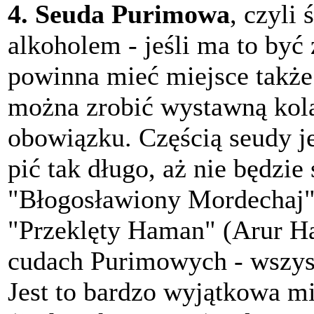
4. Seuda Purimowa
, czyli
alkoholem - jeśli ma to by
powinna mieć miejsce także
można zrobić wystawną kolac
obowiązku. Częścią seudy jes
pić tak długo, aż nie będzie
"Błogosławiony Mordechaj"
"Przeklęty Haman" (Arur H
cudach Purimowych - wszys
Jest to bardzo wyjątkowa m