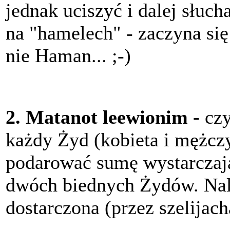
jednak uciszyć i dalej słuch
na "hamelech" - zaczyna się 
nie Haman... ;-)
2. Matanot leewionim -
czy
każdy Żyd (kobieta i mężcz
podarować sumę wystarczaj
dwóch biednych Żydów. Nale
dostarczona (przez szelijac