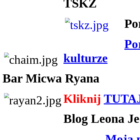
TSKZ
Po
Po
kulturze
Bar Micwa Ryana
Kliknij
TUTA
Blog Leona Je
Moja 