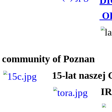
DI
O
community of Poznan
15-lat naszej
I