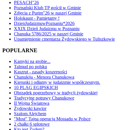
PESACH"26
Poznański Klub TP gościł w Gminie
Zdjecia z Purim"26 w naszej Gminie
Holokaust - Pamiętamy !
DzienJudaizmuwPoznaniu*2026
XXIX Dzień Judaizmu w Poznaniu
Chanuka 5786/2025 w naszej Gminie
Upamiętnienie cmentarza Żydowskiego w Tuliszkowie
POPULARNE
Kamyki na grobie...
Talmud po polsku
Kaszrut - zasady koszerności
Chanukija - Menora Chanukowa
Kierunki i odłamy w judaizmie współczesnym.
10 PLAG EGIPSKICH
Obrządek pogrzebowy w tradycji żydowskiej
Tradycyjne potrawy Chanukowe
II Wojna Światowa
Żydowski kawior
Szalom Alejchem
"Most" Tajna operacja Mossadu w Polsce
2 chałki 6 splotowe
Kto jest Żydem?