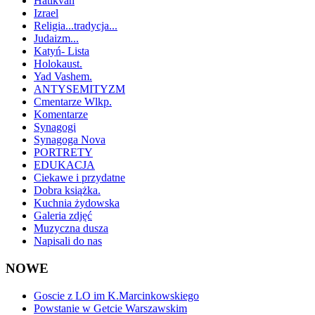
Hatikvah
Izrael
Religia...tradycja...
Judaizm...
Katyń- Lista
Holokaust.
Yad Vashem.
ANTYSEMITYZM
Cmentarze Wlkp.
Komentarze
Synagogi
Synagoga Nova
PORTRETY
EDUKACJA
Ciekawe i przydatne
Dobra książka.
Kuchnia żydowska
Galeria zdjęć
Muzyczna dusza
Napisali do nas
NOWE
Goscie z LO im K.Marcinkowskiego
Powstanie w Getcie Warszawskim