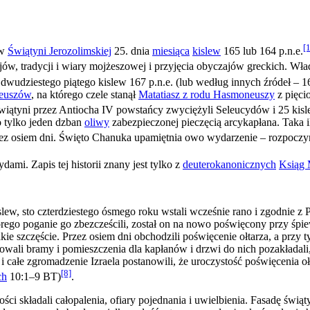
[1
 w
Świątyni Jerozolimskiej
25. dnia
miesiąca
kislew
165 lub 164 p.n.e.
 tradycji i wiary mojżeszowej i przyjęcia obyczajów greckich. Władca
 dwudziestego piątego kislew 167 p.n.e. (lub według innych źródeł – 16
euszów
, na którego czele stanął
Matatiasz z rodu Hasmoneuszy
z pięci
Świątyni przez Antiocha IV powstańcy zwyciężyli Seleucydów i 25 kisle
o tylko jeden dzban
oliwy
zabezpieczonej pieczęcią arcykapłana. Taka 
rzez osiem dni. Święto Chanuka upamiętnia owo wydarzenie – rozpoczyna
ami. Zapis tej historii znany jest tylko z
deuterokanonicznych
Ksiąg 
slew, sto czterdziestego ósmego roku wstali wcześnie rano i zgodnie z 
go poganie go zbezcześcili, został on na nowo poświęcony przy śpiewie
kie szczęście. Przez osiem dni obchodzili poświęcenie ołtarza, a przy ty
dowali bramy i pomieszczenia dla kapłanów i drzwi do nich pozakładal
a i całe zgromadzenie Izraela postanowili, że uroczystość poświęcenia o
[8]
ch
10:1–9 BT)
.
ości składali całopalenia, ofiary pojednania i uwielbienia. Fasadę świ