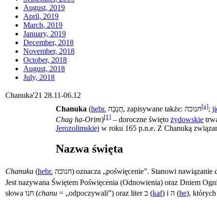
August, 2019
April, 2019
March, 2019
January, 2019
December, 2018
November, 2018
October, 2018
August, 2018
July, 2018
Chanuka'21 28.11-06.12
[a]
Chanuka
(
hebr.
, zapisywane także:
;
ji
[1]
Chag ha-Orim
)
– doroczne święto
żydowskie
trwa
Jerozolimskiej
w roku 165 p.n.e. Z Chanuką związan
Nazwa święta
Chanuka
(
hebr.
) oznacza „poświęcenie”. Stanowi nawiązanie 
Jest nazywana Świętem Poświęcenia (Odnowienia) oraz Dniem Ognia.
słowa
(
chanu
= „odpoczywali”) oraz liter
(
kaf
) i
(
he
), któryc