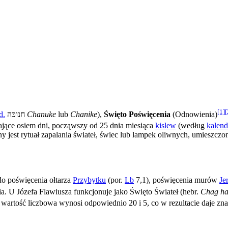
[1]
[
d.
Chanuke
lub
Chanike
),
Święto Poświęcenia
(Odnowienia)
jące osiem dni, począwszy od 25 dnia miesiąca
kislew
(według
kalen
y jest rytuał zapalania świateł, świec lub lampek oliwnych, umiesz
do poświęcenia ołtarza
Przybytku
(por.
Lb
7,1), poświęcenia murów
Je
 U Józefa Flawiusza funkcjonuje jako Święto Świateł (hebr.
Chag h
h wartość liczbowa wynosi odpowiednio 20 i 5, co w rezultacie daje zn