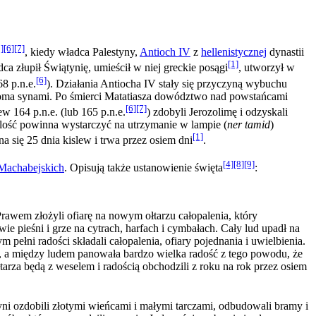
]
[6]
[7]
, kiedy władca Palestyny,
Antioch IV
z
hellenistycznej
dynastii
[1]
 złupił Świątynię, umieścił w niej greckie posągi
, utworzył w
[6]
8 p.n.e.
). Działania Antiocha IV stały się przyczyną wybuchu
oma synami. Po śmierci Matatiasza dowództwo nad powstańcami
[6]
[7]
w 164 p.n.e. (lub 165 p.n.e.
) zdobyli Jerozolimę i odzyskali
ilość powinna wystarczyć na utrzymanie w lampie (
ner tamid
)
[1]
 się 25 dnia kislew i trwa przez osiem dni
.
[4]
[8]
[9]
Machabejskich
. Opisują także ustanowienie święta
:
Prawem złożyli ofiarę na nowym ołtarzu całopalenia, który
 pieśni i grze na cytrach, harfach i cymbałach. Cały lud upadł na
m pełni radości składali całopalenia, ofiary pojednania i uwielbienia.
i, a między ludem panowała bardzo wielka radość z tego powodu, że
łtarza będą z weselem i radością obchodzili z roku na rok przez osiem
ątyni ozdobili złotymi wieńcami i małymi tarczami, odbudowali bramy i