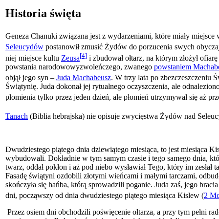
Historia święta
Geneza Chanuki związana jest z wydarzeniami, które miały miejsce
Seleucydów
postanowił zmusić Żydów do porzucenia swych obyczajów,
[4]
niej miejsce kultu
Zeusa
i zbudował ołtarz, na którym złożył ofiarę
powstania narodowowyzwoleńczego, zwanego
powstaniem Machab
objął jego syn –
Juda Machabeusz
. W trzy lata po zbezczeszczeniu 
Świątynię. Juda dokonał jej rytualnego oczyszczenia, ale odnalezion
płomienia tylko przez jeden dzień, ale płomień utrzymywał się aż p
Tanach
(Biblia hebrajska) nie opisuje zwycięstwa Żydów nad Seleucyd
Dwudziestego piątego dnia dziewiątego miesiąca, to jest miesiąca Ki
wybudowali. Dokładnie w tym samym czasie i tego samego dnia, które
twarz, oddał pokłon i aż pod niebo wysławiał Tego, który im zesłał ta
Fasadę świątyni ozdobili złotymi wieńcami i małymi tarczami, odbu
skończyła się hańba, którą sprowadzili poganie. Juda zaś, jego braci
dni, począwszy od dnia dwudziestego piątego miesiąca Kislew (
2 M
Przez osiem dni obchodzili poświęcenie ołtarza, a przy tym pełni rad