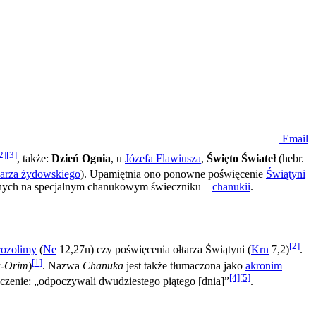
Email
2]
[3]
, także:
Dzień Ognia
, u
Józefa Flawiusza
,
Święto Świateł
(hebr.
darza żydowskiego
). Upamiętnia ono ponowne poświęcenie
Świątyni
czonych na specjalnym chanukowym świeczniku –
chanukii
.
[2]
rozolimy
(
Ne
12,27n) czy poświęcenia ołtarza Świątyni (
Krn
7,2)
.
[1]
a-Orim
)
. Nazwa
Chanuka
jest także tłumaczona jako
akronim
[4]
[5]
aczenie: „odpoczywali dwudziestego piątego [dnia]”
.