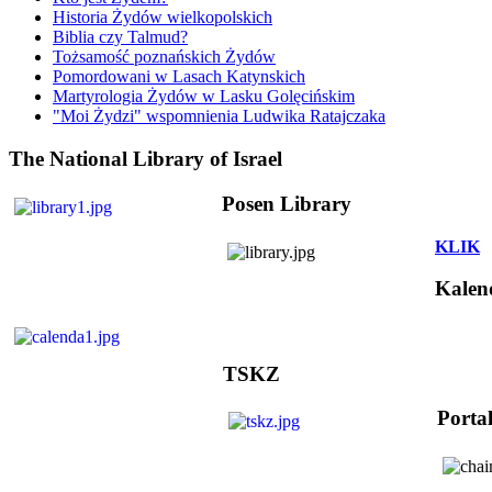
Historia Żydów wielkopolskich
Biblia czy Talmud?
Tożsamość poznańskich Żydów
Pomordowani w Lasach Katynskich
Martyrologia Żydów w Lasku Golęcińskim
"Moi Żydzi" wspomnienia Ludwika Ratajczaka
The National Library of Israel
Posen Library
KLIK
Kalen
TSKZ
Porta