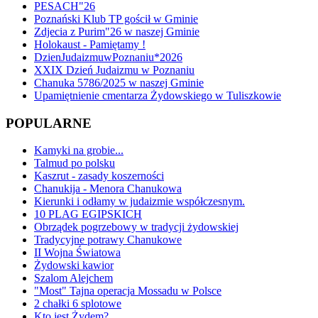
PESACH"26
Poznański Klub TP gościł w Gminie
Zdjecia z Purim"26 w naszej Gminie
Holokaust - Pamiętamy !
DzienJudaizmuwPoznaniu*2026
XXIX Dzień Judaizmu w Poznaniu
Chanuka 5786/2025 w naszej Gminie
Upamiętnienie cmentarza Żydowskiego w Tuliszkowie
POPULARNE
Kamyki na grobie...
Talmud po polsku
Kaszrut - zasady koszerności
Chanukija - Menora Chanukowa
Kierunki i odłamy w judaizmie współczesnym.
10 PLAG EGIPSKICH
Obrządek pogrzebowy w tradycji żydowskiej
Tradycyjne potrawy Chanukowe
II Wojna Światowa
Żydowski kawior
Szalom Alejchem
"Most" Tajna operacja Mossadu w Polsce
2 chałki 6 splotowe
Kto jest Żydem?