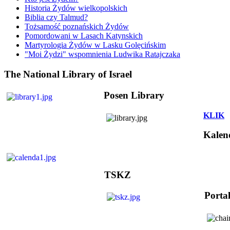
Historia Żydów wielkopolskich
Biblia czy Talmud?
Tożsamość poznańskich Żydów
Pomordowani w Lasach Katynskich
Martyrologia Żydów w Lasku Golęcińskim
"Moi Żydzi" wspomnienia Ludwika Ratajczaka
The National Library of Israel
Posen Library
KLIK
Kalen
TSKZ
Porta