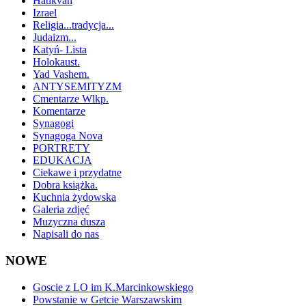
Hatikvah
Izrael
Religia...tradycja...
Judaizm...
Katyń- Lista
Holokaust.
Yad Vashem.
ANTYSEMITYZM
Cmentarze Wlkp.
Komentarze
Synagogi
Synagoga Nova
PORTRETY
EDUKACJA
Ciekawe i przydatne
Dobra książka.
Kuchnia żydowska
Galeria zdjęć
Muzyczna dusza
Napisali do nas
NOWE
Goscie z LO im K.Marcinkowskiego
Powstanie w Getcie Warszawskim