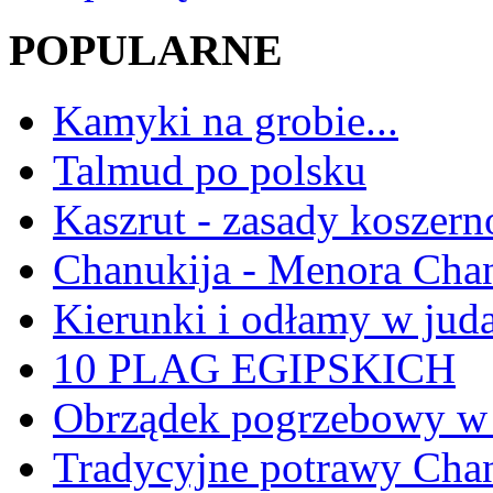
POPULARNE
Kamyki na grobie...
Talmud po polsku
Kaszrut - zasady koszern
Chanukija - Menora Ch
Kierunki i odłamy w jud
10 PLAG EGIPSKICH
Obrządek pogrzebowy w 
Tradycyjne potrawy Ch