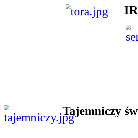
I
Tajemniczy ś