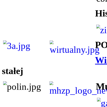
Hi
P
Wi
stałej
Mu