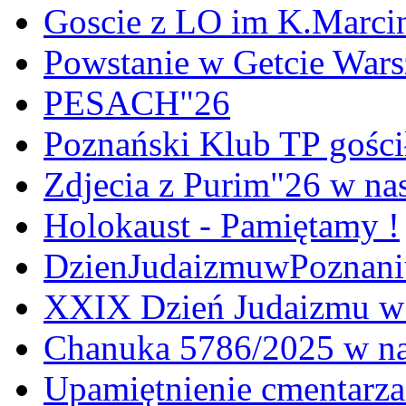
Goscie z LO im K.Marci
Powstanie w Getcie War
PESACH"26
Poznański Klub TP gośc
Zdjecia z Purim"26 w na
Holokaust - Pamiętamy !
DzienJudaizmuwPoznan
XXIX Dzień Judaizmu w
Chanuka 5786/2025 w na
Upamiętnienie cmentarz