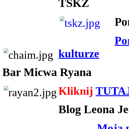
TSKZ
Po
Po
kulturze
Bar Micwa Ryana
Kliknij
TUTA
Blog Leona Je
Moja 