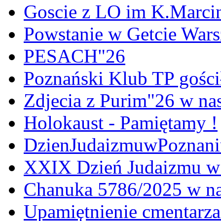
Goscie z LO im K.Marci
Powstanie w Getcie War
PESACH"26
Poznański Klub TP gośc
Zdjecia z Purim"26 w na
Holokaust - Pamiętamy !
DzienJudaizmuwPoznan
XXIX Dzień Judaizmu w
Chanuka 5786/2025 w na
Upamiętnienie cmentarz