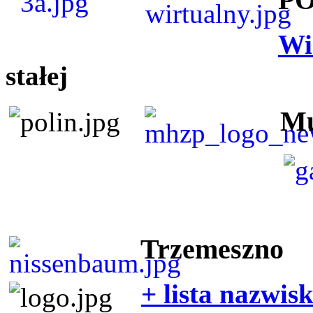
Wi
stałej
Mu
Trzemeszno
+ lista nazwis