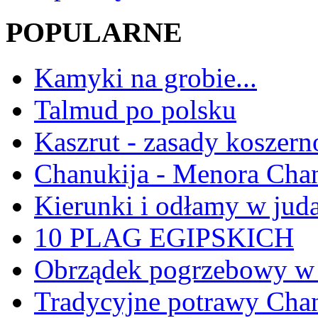
POPULARNE
Kamyki na grobie...
Talmud po polsku
Kaszrut - zasady koszern
Chanukija - Menora Ch
Kierunki i odłamy w jud
10 PLAG EGIPSKICH
Obrządek pogrzebowy w 
Tradycyjne potrawy Ch