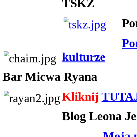
TSKZ
Po
Po
kulturze
Bar Micwa Ryana
Kliknij
TUTA
Blog Leona Je
Moja 