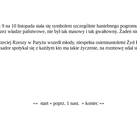
 z 9 na 10 listopada stała się symbolem szczególnie haniebnego pogr
rzez władze państwowe, nie był tak masowy i tak gwałtowny. Żaden ni
zeciej Rzeszy w Paryżu wszedł młody, niespełna osiemnastoletni Żyd
ador spotykał się z każdym kto ma takie życzenie, na rozmowę udał si
«« start
« poprz.
1
nast. »
koniec »»