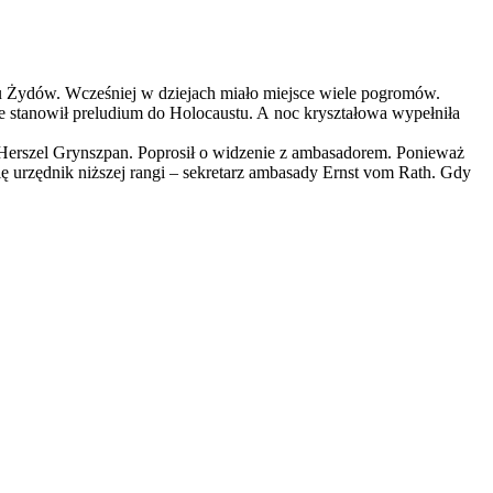
omu Żydów. Wcześniej w dziejach miało miejsce wiele pogromów.
e stanowił preludium do Holocaustu. A noc kryształowa wypełniła
 Herszel Grynszpan. Poprosił o widzenie z ambasadorem. Ponieważ
ę urzędnik niższej rangi – sekretarz ambasady Ernst vom Rath. Gdy