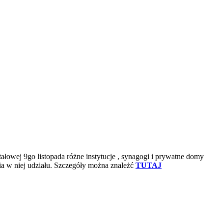
owej 9go listopada różne instytucje , synagogi i prywatne domy
a w niej udziału.
Szczegóły można znależć
TUTAJ