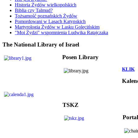
Historia Żydów wielkopolskich
Biblia czy Talmud?
Tożsamość poznańskich Żydów
Pomordowani w Lasach Katynskich
Martyrologia Żydów w Lasku Golęcińskim
"Moi Żydzi" wspomnienia Ludwika Ratajczaka
The National Library of Israel
Posen Library
KLIK
Kalen
TSKZ
Porta