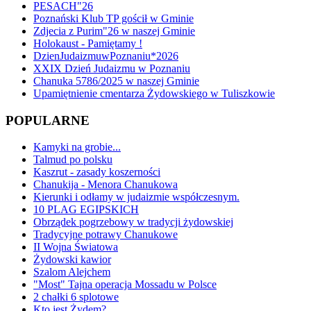
PESACH"26
Poznański Klub TP gościł w Gminie
Zdjecia z Purim"26 w naszej Gminie
Holokaust - Pamiętamy !
DzienJudaizmuwPoznaniu*2026
XXIX Dzień Judaizmu w Poznaniu
Chanuka 5786/2025 w naszej Gminie
Upamiętnienie cmentarza Żydowskiego w Tuliszkowie
POPULARNE
Kamyki na grobie...
Talmud po polsku
Kaszrut - zasady koszerności
Chanukija - Menora Chanukowa
Kierunki i odłamy w judaizmie współczesnym.
10 PLAG EGIPSKICH
Obrządek pogrzebowy w tradycji żydowskiej
Tradycyjne potrawy Chanukowe
II Wojna Światowa
Żydowski kawior
Szalom Alejchem
"Most" Tajna operacja Mossadu w Polsce
2 chałki 6 splotowe
Kto jest Żydem?