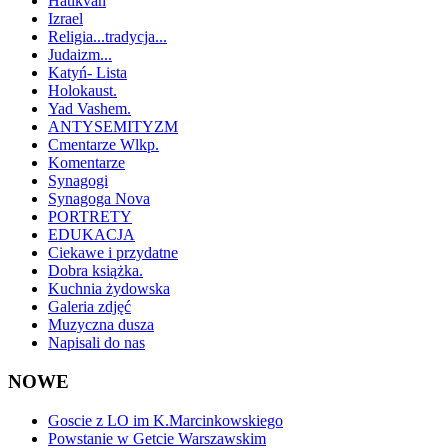
Hatikvah
Izrael
Religia...tradycja...
Judaizm...
Katyń- Lista
Holokaust.
Yad Vashem.
ANTYSEMITYZM
Cmentarze Wlkp.
Komentarze
Synagogi
Synagoga Nova
PORTRETY
EDUKACJA
Ciekawe i przydatne
Dobra książka.
Kuchnia żydowska
Galeria zdjęć
Muzyczna dusza
Napisali do nas
NOWE
Goscie z LO im K.Marcinkowskiego
Powstanie w Getcie Warszawskim