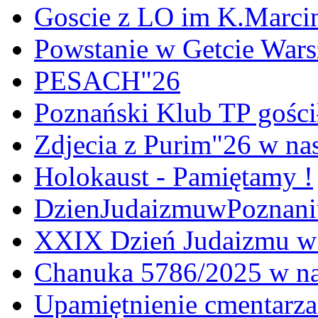
Goscie z LO im K.Marci
Powstanie w Getcie War
PESACH"26
Poznański Klub TP gośc
Zdjecia z Purim"26 w na
Holokaust - Pamiętamy !
DzienJudaizmuwPoznan
XXIX Dzień Judaizmu w
Chanuka 5786/2025 w na
Upamiętnienie cmentarz