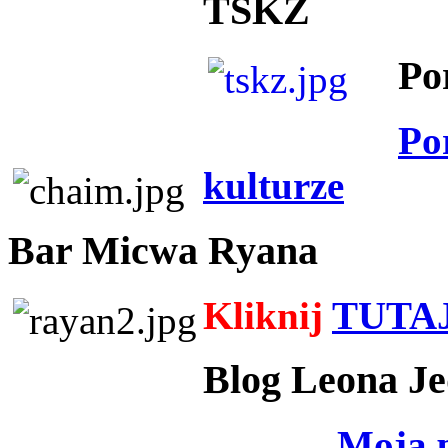
TSKZ
Po
Po
kulturze
Bar Micwa Ryana
Kliknij
TUTA
Blog Leona Je
Moja 