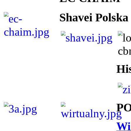
Shavei Polska
Hi
P
Wi