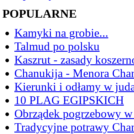
POPULARNE
Kamyki na grobie...
Talmud po polsku
Kaszrut - zasady koszern
Chanukija - Menora Ch
Kierunki i odłamy w jud
10 PLAG EGIPSKICH
Obrządek pogrzebowy w 
Tradycyjne potrawy Ch