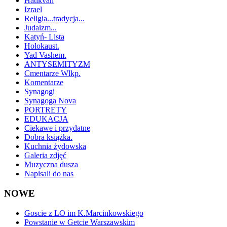
Hatikvah
Izrael
Religia...tradycja...
Judaizm...
Katyń- Lista
Holokaust.
Yad Vashem.
ANTYSEMITYZM
Cmentarze Wlkp.
Komentarze
Synagogi
Synagoga Nova
PORTRETY
EDUKACJA
Ciekawe i przydatne
Dobra książka.
Kuchnia żydowska
Galeria zdjęć
Muzyczna dusza
Napisali do nas
NOWE
Goscie z LO im K.Marcinkowskiego
Powstanie w Getcie Warszawskim