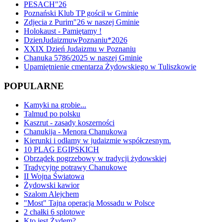
PESACH"26
Poznański Klub TP gościł w Gminie
Zdjecia z Purim"26 w naszej Gminie
Holokaust - Pamiętamy !
DzienJudaizmuwPoznaniu*2026
XXIX Dzień Judaizmu w Poznaniu
Chanuka 5786/2025 w naszej Gminie
Upamiętnienie cmentarza Żydowskiego w Tuliszkowie
POPULARNE
Kamyki na grobie...
Talmud po polsku
Kaszrut - zasady koszerności
Chanukija - Menora Chanukowa
Kierunki i odłamy w judaizmie współczesnym.
10 PLAG EGIPSKICH
Obrządek pogrzebowy w tradycji żydowskiej
Tradycyjne potrawy Chanukowe
II Wojna Światowa
Żydowski kawior
Szalom Alejchem
"Most" Tajna operacja Mossadu w Polsce
2 chałki 6 splotowe
Kto jest Żydem?