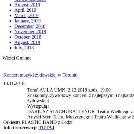
August, 2019
April, 2019
March, 2019
January, 2019
December, 2018
November, 2018
October, 2018
August, 2018
July, 2018
Wieści Gminne
Koncert muzyki żydowskiej w Toruniu
14.11.2018.
Toruń AULA UMK
2.12.2018 godz. 19.00
Znakomity, żywiołowy koncert, z najlepszymi i najbar
żydowskiej.
Występują :
DARIUSZ STACHURA -TENOR
Teatru Wielkiego z
Artyści Scen Teatru Muzycznego i Teatru Wielkiego w 
Orkiestra PLASTIC BAND z Łodzi.
Info i rezerwacje
TUTAJ