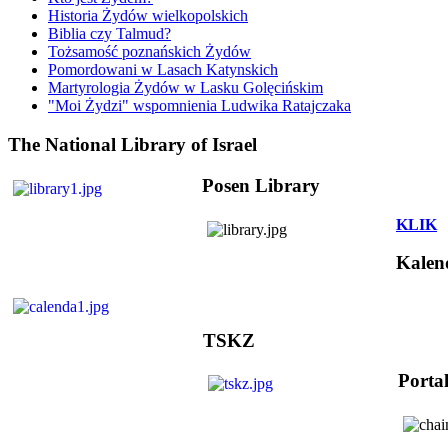
Historia Żydów wielkopolskich
Biblia czy Talmud?
Tożsamość poznańskich Żydów
Pomordowani w Lasach Katynskich
Martyrologia Żydów w Lasku Golęcińskim
"Moi Żydzi" wspomnienia Ludwika Ratajczaka
The National Library of Israel
Posen Library
KLIK
Kalen
TSKZ
Porta