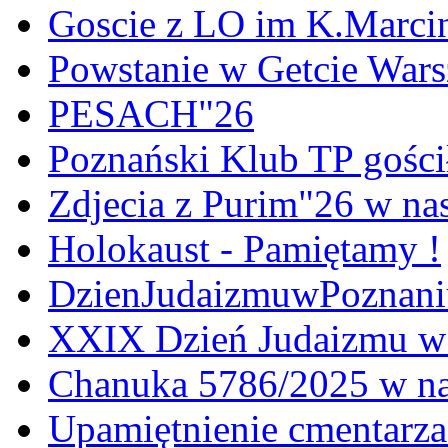
Goscie z LO im K.Marci
Powstanie w Getcie War
PESACH"26
Poznański Klub TP gośc
Zdjecia z Purim"26 w na
Holokaust - Pamiętamy !
DzienJudaizmuwPoznan
XXIX Dzień Judaizmu w
Chanuka 5786/2025 w na
Upamiętnienie cmentarz