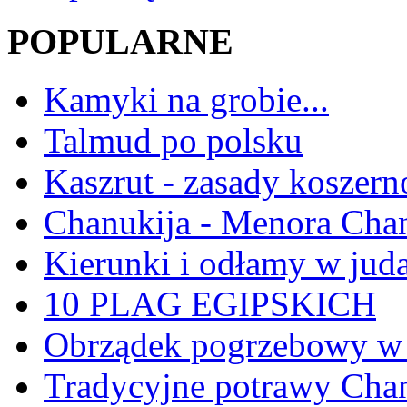
POPULARNE
Kamyki na grobie...
Talmud po polsku
Kaszrut - zasady koszern
Chanukija - Menora Ch
Kierunki i odłamy w jud
10 PLAG EGIPSKICH
Obrządek pogrzebowy w 
Tradycyjne potrawy Ch