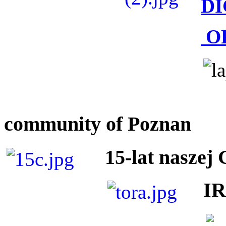
DI
O
community of Poznan
15-lat naszej
I