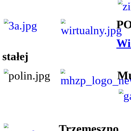
P
Wi
stałej
Mu
Trzemeszno