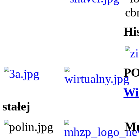
Hi
P
Wi
stałej
Mu