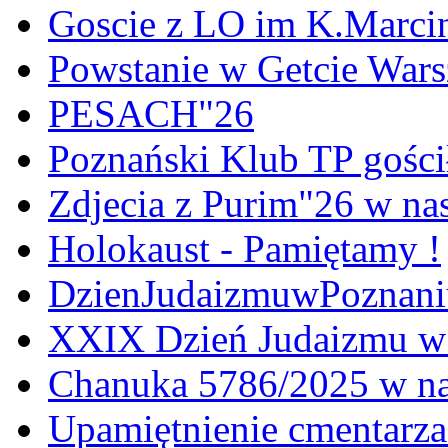
Goscie z LO im K.Marci
Powstanie w Getcie War
PESACH"26
Poznański Klub TP gośc
Zdjecia z Purim"26 w na
Holokaust - Pamiętamy !
DzienJudaizmuwPoznan
XXIX Dzień Judaizmu w
Chanuka 5786/2025 w na
Upamiętnienie cmentarz