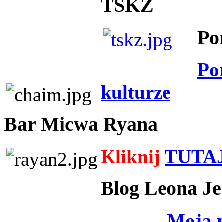
TSKZ
Po
Po
kulturze
Bar Micwa Ryana
Kliknij
TUTA
Blog Leona Je
Moja 