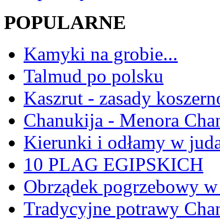
POPULARNE
Kamyki na grobie...
Talmud po polsku
Kaszrut - zasady koszern
Chanukija - Menora Ch
Kierunki i odłamy w jud
10 PLAG EGIPSKICH
Obrządek pogrzebowy w 
Tradycyjne potrawy Ch