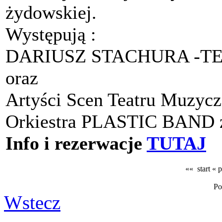
żydowskiej.
Występują :
DARIUSZ STACHURA -T
oraz
Artyści Scen Teatru Muzycz
Orkiestra PLASTIC BAND z
Info i rezerwacje
TUTAJ
«« start
« 
Po
Wstecz