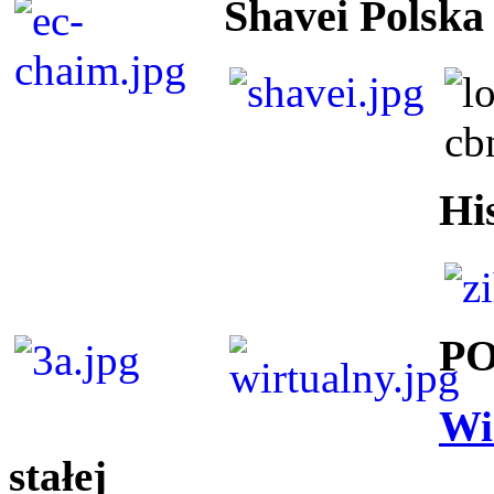
Shavei Polska
Hi
P
Wi
stałej