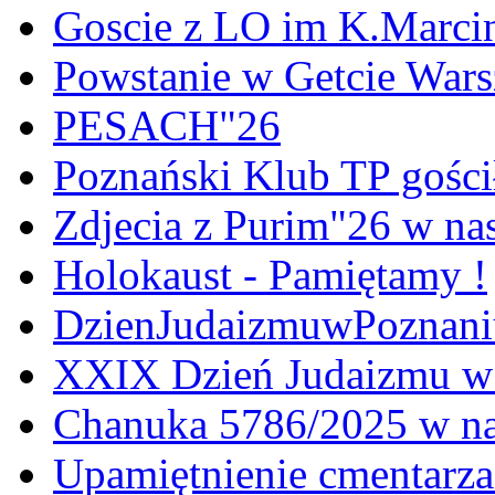
Goscie z LO im K.Marci
Powstanie w Getcie War
PESACH"26
Poznański Klub TP gośc
Zdjecia z Purim"26 w na
Holokaust - Pamiętamy !
DzienJudaizmuwPoznan
XXIX Dzień Judaizmu w
Chanuka 5786/2025 w na
Upamiętnienie cmentarz