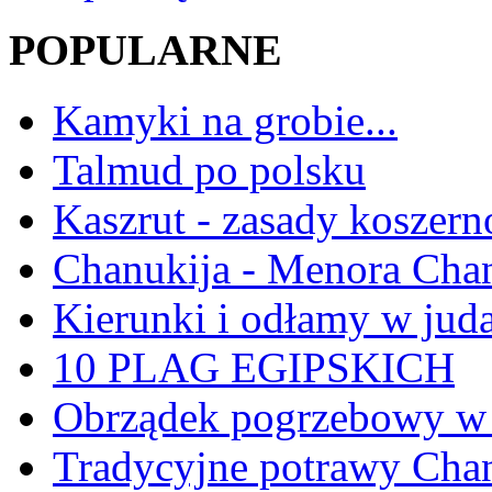
POPULARNE
Kamyki na grobie...
Talmud po polsku
Kaszrut - zasady koszern
Chanukija - Menora Ch
Kierunki i odłamy w jud
10 PLAG EGIPSKICH
Obrządek pogrzebowy w 
Tradycyjne potrawy Ch