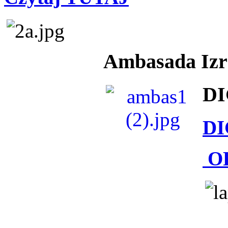
Ambasada Izra
DI
DI
O