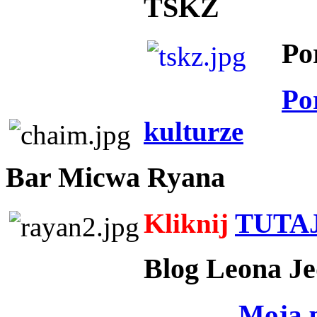
TSKZ
Po
Po
kulturze
Bar Micwa Ryana
Kliknij
TUTA
Blog Leona Je
Moja 