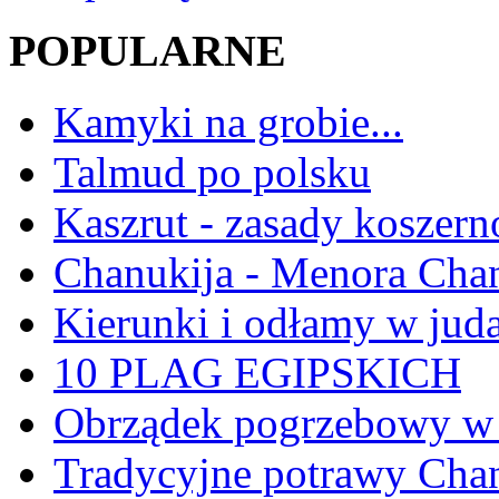
POPULARNE
Kamyki na grobie...
Talmud po polsku
Kaszrut - zasady koszern
Chanukija - Menora Ch
Kierunki i odłamy w jud
10 PLAG EGIPSKICH
Obrządek pogrzebowy w 
Tradycyjne potrawy Ch