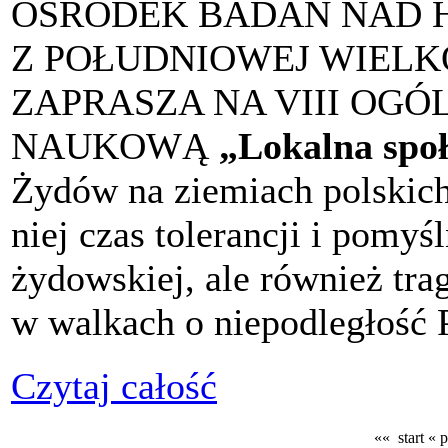
OŚRODEK BADAŃ NAD H
Z POŁUDNIOWEJ WIELK
ZAPRASZA NA VIII OG
NAUKOWĄ
„Lokalna spo
Żydów na ziemiach polskich 
niej czas tolerancji i pomyś
żydowskiej, ale również tra
w walkach o niepodległość 
Czytaj całość
«« start
« 