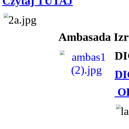
Czytaj TUTAJ
Ambasada Izra
DI
DI
O