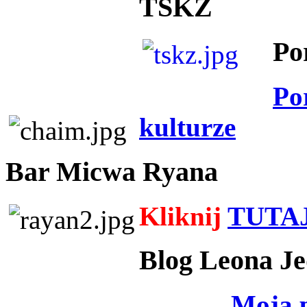
TSKZ
Po
Po
kulturze
Bar Micwa Ryana
Kliknij
TUTA
Blog Leona Je
Moja 