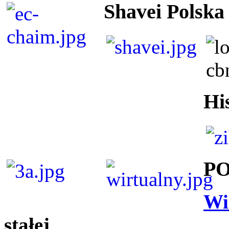
Shavei Polska
Hi
P
Wi
stałej