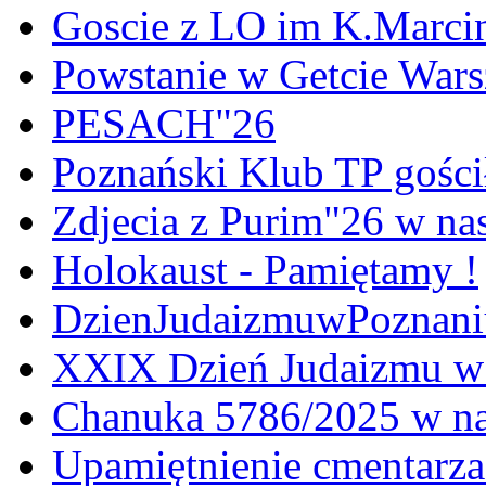
Goscie z LO im K.Marci
Powstanie w Getcie War
PESACH"26
Poznański Klub TP gośc
Zdjecia z Purim"26 w na
Holokaust - Pamiętamy !
DzienJudaizmuwPoznan
XXIX Dzień Judaizmu w
Chanuka 5786/2025 w na
Upamiętnienie cmentarz