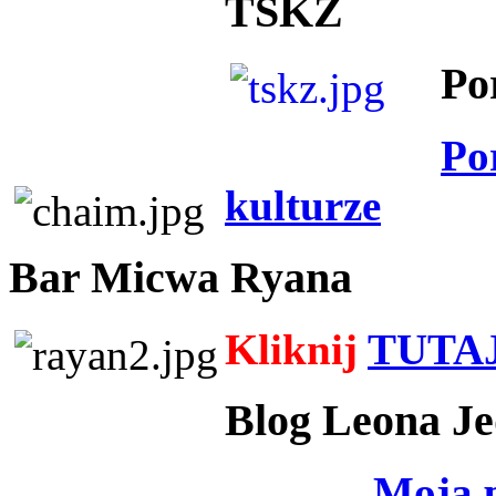
TSKZ
Po
Po
kulturze
Bar Micwa Ryana
Kliknij
TUTA
Blog Leona Je
Moja 