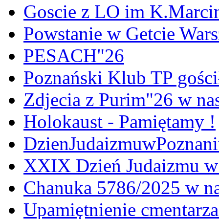
Goscie z LO im K.Marci
Powstanie w Getcie War
PESACH"26
Poznański Klub TP gośc
Zdjecia z Purim"26 w na
Holokaust - Pamiętamy !
DzienJudaizmuwPoznan
XXIX Dzień Judaizmu w
Chanuka 5786/2025 w na
Upamiętnienie cmentarz