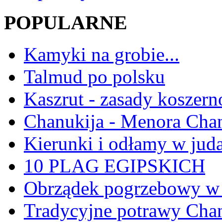
POPULARNE
Kamyki na grobie...
Talmud po polsku
Kaszrut - zasady koszern
Chanukija - Menora Ch
Kierunki i odłamy w jud
10 PLAG EGIPSKICH
Obrządek pogrzebowy w 
Tradycyjne potrawy Ch