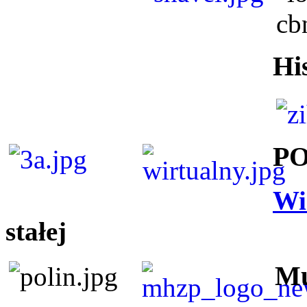
Hi
P
Wi
stałej
Mu