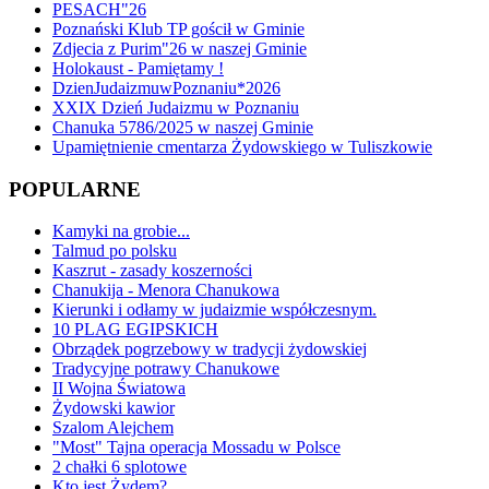
PESACH"26
Poznański Klub TP gościł w Gminie
Zdjecia z Purim"26 w naszej Gminie
Holokaust - Pamiętamy !
DzienJudaizmuwPoznaniu*2026
XXIX Dzień Judaizmu w Poznaniu
Chanuka 5786/2025 w naszej Gminie
Upamiętnienie cmentarza Żydowskiego w Tuliszkowie
POPULARNE
Kamyki na grobie...
Talmud po polsku
Kaszrut - zasady koszerności
Chanukija - Menora Chanukowa
Kierunki i odłamy w judaizmie współczesnym.
10 PLAG EGIPSKICH
Obrządek pogrzebowy w tradycji żydowskiej
Tradycyjne potrawy Chanukowe
II Wojna Światowa
Żydowski kawior
Szalom Alejchem
"Most" Tajna operacja Mossadu w Polsce
2 chałki 6 splotowe
Kto jest Żydem?