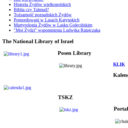
Historia Żydów wielkopolskich
Biblia czy Talmud?
Tożsamość poznańskich Żydów
Pomordowani w Lasach Katynskich
Martyrologia Żydów w Lasku Golęcińskim
"Moi Żydzi" wspomnienia Ludwika Ratajczaka
The National Library of Israel
Posen Library
KLIK
Kalen
TSKZ
Porta