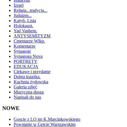
Hatikvah
Izrael
Religia...tradycja...
Judaizm...
Katyń- Lista
Holokaust.
Yad Vashem.
ANTYSEMITYZM
Cmentarze Wlkp.
Komentarze
Synagogi
Synagoga Nova
PORTRETY
EDUKACJA
Ciekawe i przydatne
Dobra książka.
Kuchnia żydowska
Galeria zdjęć
Muzyczna dusza
Napisali do nas
NOWE
Goscie z LO im K.Marcinkowskiego
Powstanie w Getcie Warszawskim