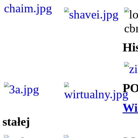
Hi
P
Wi
stałej