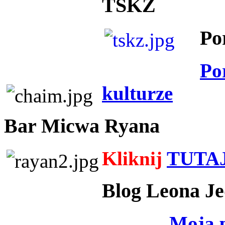
TSKZ
Po
Po
kulturze
Bar Micwa Ryana
Kliknij
TUTA
Blog Leona Je
Moja 