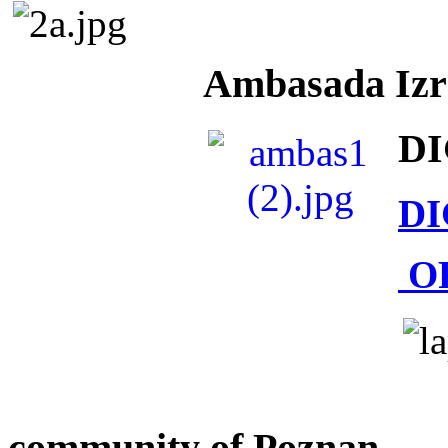
Ambasada Izra
DI
DI
O
community of Poznan