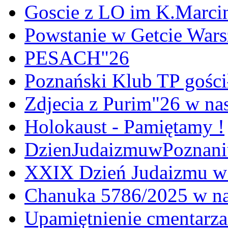
Goscie z LO im K.Marci
Powstanie w Getcie War
PESACH"26
Poznański Klub TP gośc
Zdjecia z Purim"26 w na
Holokaust - Pamiętamy !
DzienJudaizmuwPoznan
XXIX Dzień Judaizmu w
Chanuka 5786/2025 w na
Upamiętnienie cmentarz