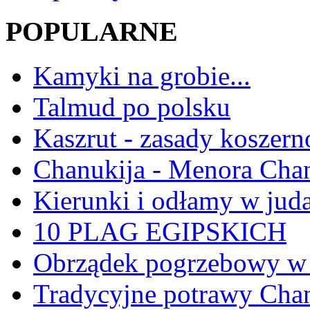
POPULARNE
Kamyki na grobie...
Talmud po polsku
Kaszrut - zasady koszern
Chanukija - Menora Ch
Kierunki i odłamy w jud
10 PLAG EGIPSKICH
Obrządek pogrzebowy w 
Tradycyjne potrawy Ch