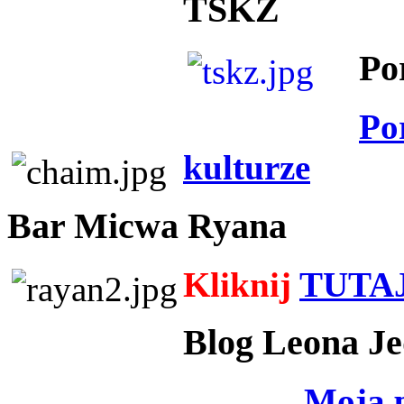
TSKZ
Po
Po
kulturze
Bar Micwa Ryana
Kliknij
TUTA
Blog Leona Je
Moja 