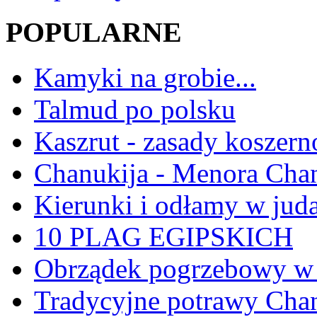
POPULARNE
Kamyki na grobie...
Talmud po polsku
Kaszrut - zasady koszern
Chanukija - Menora Ch
Kierunki i odłamy w jud
10 PLAG EGIPSKICH
Obrządek pogrzebowy w 
Tradycyjne potrawy Ch