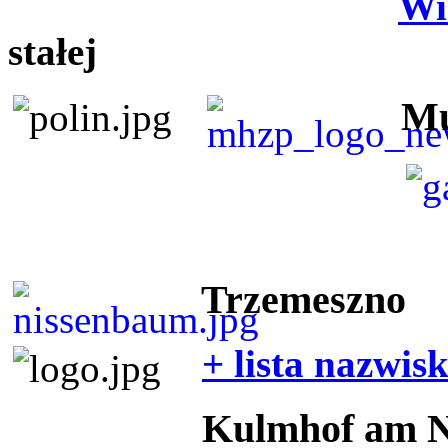
Wi
stałej
Mu
Trzemeszno
+ lista nazwis
Kulmhof am 