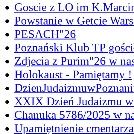
Goscie z LO im K.Marci
Powstanie w Getcie War
PESACH"26
Poznański Klub TP gośc
Zdjecia z Purim"26 w na
Holokaust - Pamiętamy !
DzienJudaizmuwPoznan
XXIX Dzień Judaizmu w
Chanuka 5786/2025 w na
Upamiętnienie cmentarz