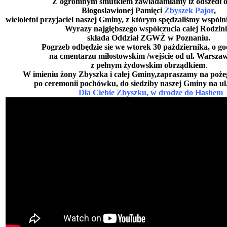
Z ogromnym smutkiem zawiadamiamy iż odszedł o
Błogosławionej Pamięci
Zbyszek Pajor
,
wieloletni przyjaciel naszej Gminy, z którym spędzaliśmy wspólni
Wyrazy najgłębszego współczucia całej Rodzini
składa Oddział ZGWŻ w Poznaniu.
Pogrzeb odbędzie sie we wtorek 30 pażdziernika, o go
na cmentarzu miłostowskim /wejście od ul. Warszaws
z pełnym żydowskim obrządkiem
.
W imieniu żony Zbyszka i całej Gminy,zapraszamy na poże
po ceremonii pochówku, do siedziby naszej Gminy na u
Dla Ciebie Zbyszku, w drodze do Hashem