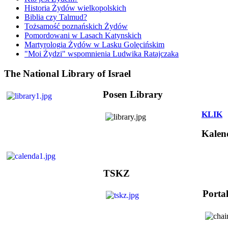
Historia Żydów wielkopolskich
Biblia czy Talmud?
Tożsamość poznańskich Żydów
Pomordowani w Lasach Katynskich
Martyrologia Żydów w Lasku Golęcińskim
"Moi Żydzi" wspomnienia Ludwika Ratajczaka
The National Library of Israel
Posen Library
KLIK
Kalen
TSKZ
Porta