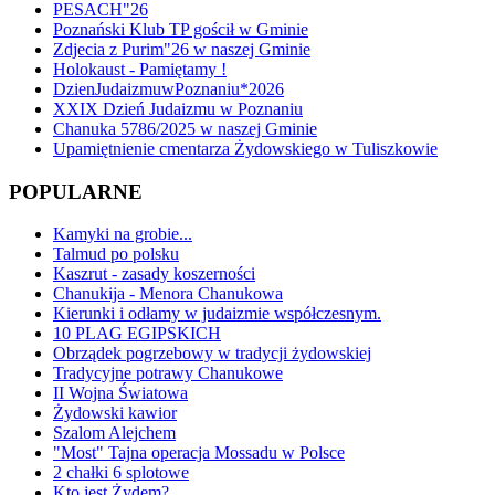
PESACH"26
Poznański Klub TP gościł w Gminie
Zdjecia z Purim"26 w naszej Gminie
Holokaust - Pamiętamy !
DzienJudaizmuwPoznaniu*2026
XXIX Dzień Judaizmu w Poznaniu
Chanuka 5786/2025 w naszej Gminie
Upamiętnienie cmentarza Żydowskiego w Tuliszkowie
POPULARNE
Kamyki na grobie...
Talmud po polsku
Kaszrut - zasady koszerności
Chanukija - Menora Chanukowa
Kierunki i odłamy w judaizmie współczesnym.
10 PLAG EGIPSKICH
Obrządek pogrzebowy w tradycji żydowskiej
Tradycyjne potrawy Chanukowe
II Wojna Światowa
Żydowski kawior
Szalom Alejchem
"Most" Tajna operacja Mossadu w Polsce
2 chałki 6 splotowe
Kto jest Żydem?