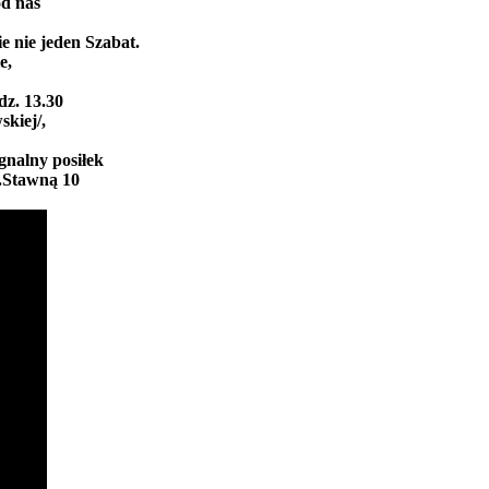
d nas
e nie jeden Szabat.
e,
dz. 13.30
kiej/,
gnalny posiłek
l.Stawną 10