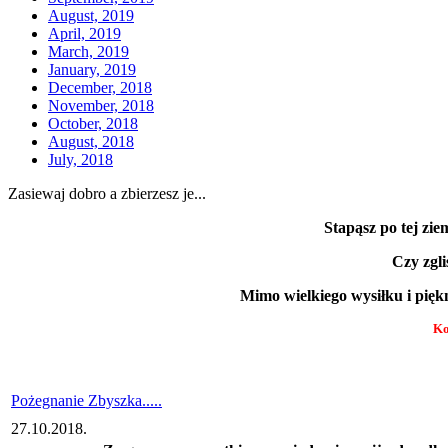
August, 2019
April, 2019
March, 2019
January, 2019
December, 2018
November, 2018
October, 2018
August, 2018
July, 2018
Zasiewaj dobro a zbierzesz je...
Stapąsz po tej zie
Czy zgli
Mimo wielkiego wysiłku i piękn
Ko
Pożegnanie Zbyszka.....
27.10.2018.