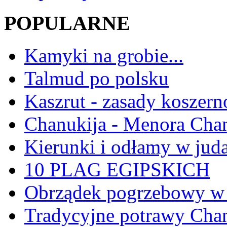
POPULARNE
Kamyki na grobie...
Talmud po polsku
Kaszrut - zasady koszern
Chanukija - Menora Ch
Kierunki i odłamy w jud
10 PLAG EGIPSKICH
Obrządek pogrzebowy w 
Tradycyjne potrawy Ch