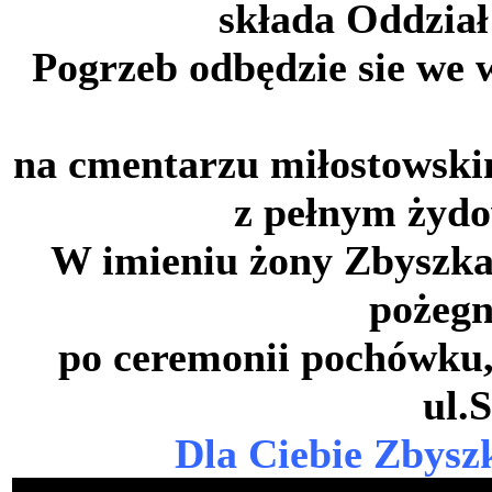
składa Oddzia
Pogrzeb odbędzie sie we 
na cmentarzu miłostowskim
z pełnym żyd
W imieniu żony Zbyszka
pożegn
po ceremonii pochówku,
ul.
Dla Ciebie Zbysz