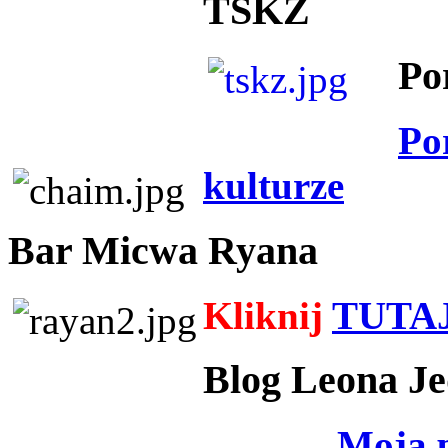
TSKZ
Po
Po
kulturze
Bar Micwa Ryana
Kliknij
TUTA
Blog Leona Je
Moja 