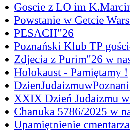
Goscie z LO im K.Marci
Powstanie w Getcie War
PESACH"26
Poznański Klub TP gośc
Zdjecia z Purim"26 w na
Holokaust - Pamiętamy !
DzienJudaizmuwPoznan
XXIX Dzień Judaizmu w
Chanuka 5786/2025 w na
Upamiętnienie cmentarz