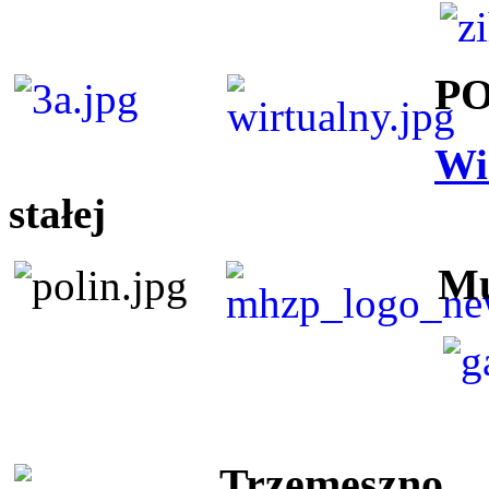
P
Wi
stałej
Mu
Trzemeszno