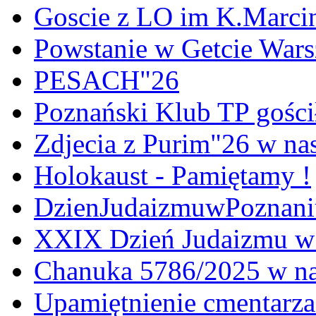
Goscie z LO im K.Marci
Powstanie w Getcie War
PESACH"26
Poznański Klub TP gośc
Zdjecia z Purim"26 w na
Holokaust - Pamiętamy !
DzienJudaizmuwPoznan
XXIX Dzień Judaizmu w
Chanuka 5786/2025 w na
Upamiętnienie cmentarz