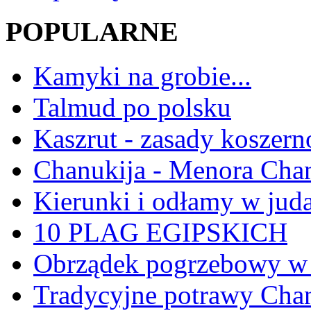
POPULARNE
Kamyki na grobie...
Talmud po polsku
Kaszrut - zasady koszern
Chanukija - Menora Ch
Kierunki i odłamy w jud
10 PLAG EGIPSKICH
Obrządek pogrzebowy w 
Tradycyjne potrawy Ch