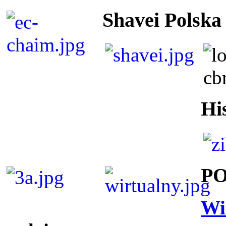
Shavei Polska
Hi
P
Wi