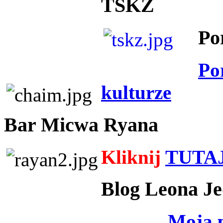
TSKZ
Po
Po
kulturze
Bar Micwa Ryana
Kliknij
TUTA
Blog Leona Je
Moja 