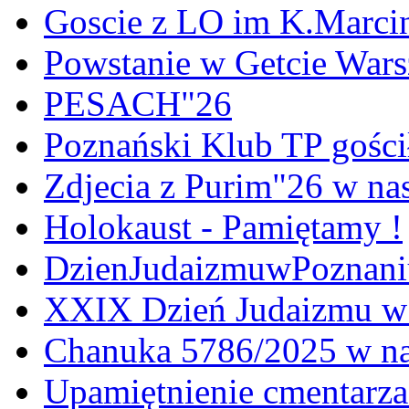
Goscie z LO im K.Marci
Powstanie w Getcie War
PESACH"26
Poznański Klub TP gośc
Zdjecia z Purim"26 w na
Holokaust - Pamiętamy !
DzienJudaizmuwPoznan
XXIX Dzień Judaizmu w
Chanuka 5786/2025 w na
Upamiętnienie cmentarz