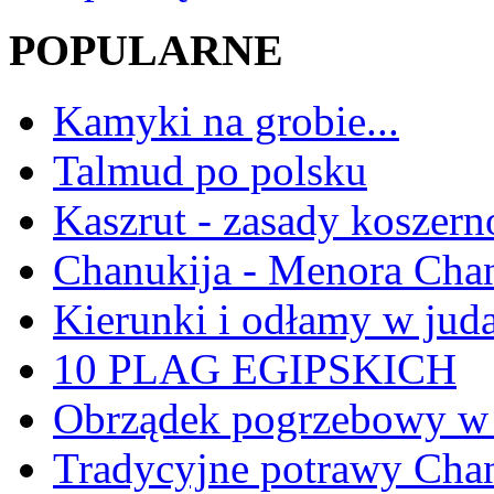
POPULARNE
Kamyki na grobie...
Talmud po polsku
Kaszrut - zasady koszern
Chanukija - Menora Ch
Kierunki i odłamy w jud
10 PLAG EGIPSKICH
Obrządek pogrzebowy w 
Tradycyjne potrawy Ch