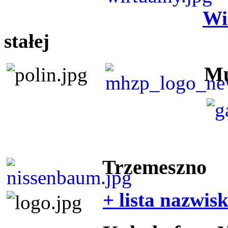
Wi
stałej
Mu
Trzemeszno
+ lista nazwis