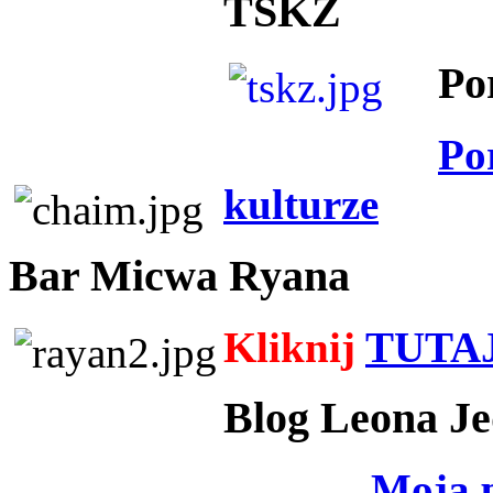
TSKZ
Po
Po
kulturze
Bar Micwa Ryana
Kliknij
TUTA
Blog Leona Je
Moja 