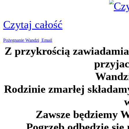
Czytaj całość
Pożegnanie Wandzi
Email
Z przykrością zawiadamiam
przyja
Wandzi
Rodzinie zmarłej składamy
w
Zawsze będziemy W
Pogrzeb odbędzie się