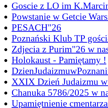
Goscie z LO im K.Marci
Powstanie w Getcie War
PESACH"26
Poznański Klub TP gośc
Zdjecia z Purim"26 w na
Holokaust - Pamiętamy !
DzienJudaizmuwPoznan
XXIX Dzień Judaizmu w
Chanuka 5786/2025 w na
Upamiętnienie cmentarz