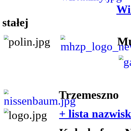
Wi
stałej
Mu
Trzemeszno
+ lista nazwis