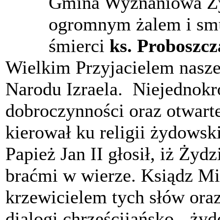
Gmina Wyznaniowa Ży
ogromnym żalem i smu
śmierci
ks. Proboszcz
Wielkim Przyjacielem nasze
Narodu Izraela. Niejednokr
dobroczynności oraz otwarte
kierował ku religii żydowski
Papież Jan II głosił, iż Żyd
braćmi w wierze. Ksiądz Mi
krzewicielem tych słów ora
dialogi chrześcijańsko - ży