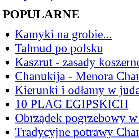
POPULARNE
Kamyki na grobie...
Talmud po polsku
Kaszrut - zasady koszern
Chanukija - Menora Ch
Kierunki i odłamy w jud
10 PLAG EGIPSKICH
Obrządek pogrzebowy w 
Tradycyjne potrawy Ch