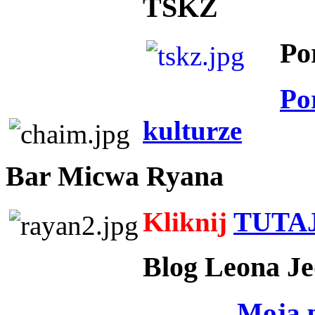
TSKZ
Po
Po
kulturze
Bar Micwa Ryana
Kliknij
TUTA
Blog Leona Je
Moja 