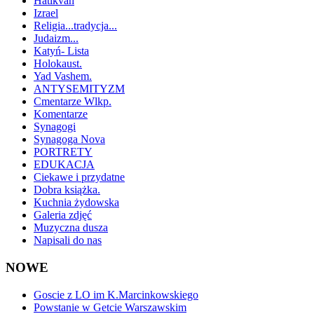
Hatikvah
Izrael
Religia...tradycja...
Judaizm...
Katyń- Lista
Holokaust.
Yad Vashem.
ANTYSEMITYZM
Cmentarze Wlkp.
Komentarze
Synagogi
Synagoga Nova
PORTRETY
EDUKACJA
Ciekawe i przydatne
Dobra książka.
Kuchnia żydowska
Galeria zdjęć
Muzyczna dusza
Napisali do nas
NOWE
Goscie z LO im K.Marcinkowskiego
Powstanie w Getcie Warszawskim