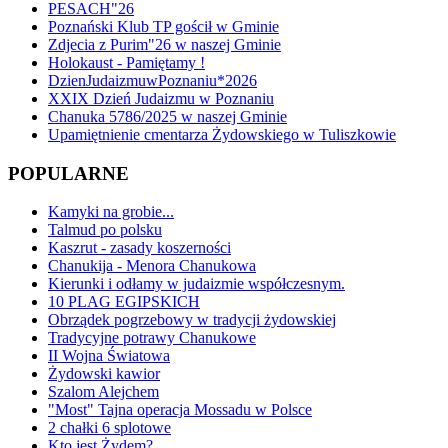
PESACH"26
Poznański Klub TP gościł w Gminie
Zdjecia z Purim"26 w naszej Gminie
Holokaust - Pamiętamy !
DzienJudaizmuwPoznaniu*2026
XXIX Dzień Judaizmu w Poznaniu
Chanuka 5786/2025 w naszej Gminie
Upamiętnienie cmentarza Żydowskiego w Tuliszkowie
POPULARNE
Kamyki na grobie...
Talmud po polsku
Kaszrut - zasady koszerności
Chanukija - Menora Chanukowa
Kierunki i odłamy w judaizmie współczesnym.
10 PLAG EGIPSKICH
Obrządek pogrzebowy w tradycji żydowskiej
Tradycyjne potrawy Chanukowe
II Wojna Światowa
Żydowski kawior
Szalom Alejchem
"Most" Tajna operacja Mossadu w Polsce
2 chałki 6 splotowe
Kto jest Żydem?