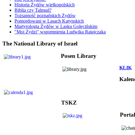
Historia Żydów wielkopolskich
Biblia czy Talmud?
Tożsamość poznańskich Żydów
Pomordowani w Lasach Katynskich
Martyrologia Żydów w Lasku Golęcińskim
"Moi Żydzi" wspomnienia Ludwika Ratajczaka
The National Library of Israel
Posen Library
KLIK
Kalen
TSKZ
Porta