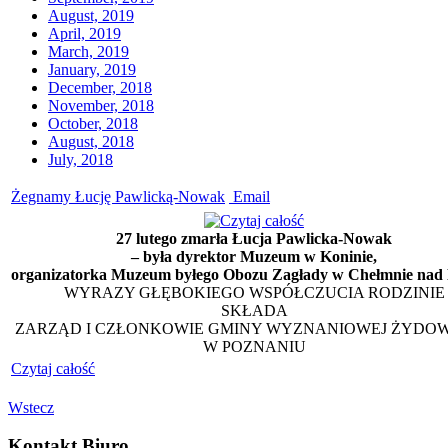
August, 2019
April, 2019
March, 2019
January, 2019
December, 2018
November, 2018
October, 2018
August, 2018
July, 2018
Żegnamy Łucję Pawlicką-Nowak
Email
27 lutego zmarła Łucja Pawlicka-Nowak
– była dyrektor Muzeum w Koninie,
organizatorka Muzeum byłego Obozu Zagłady w Chełmnie nad
WYRAZY GŁĘBOKIEGO WSPÓŁCZUCIA RODZINIE
SKŁADA
ZARZĄD I CZŁONKOWIE GMINY WYZNANIOWEJ ŻYDOW
W POZNANIU
Czytaj całość
Wstecz
Kontakt Biuro