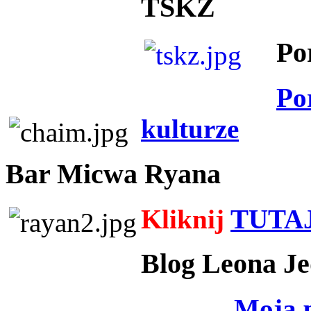
TSKZ
Po
Po
kulturze
Bar Micwa Ryana
Kliknij
TUTA
Blog Leona Je
Moja 