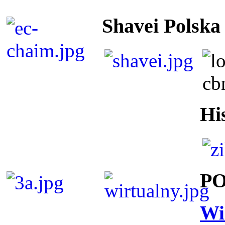
Shavei Polska
Hi
P
Wi