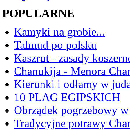
POPULARNE
Kamyki na grobie...
Talmud po polsku
Kaszrut - zasady koszern
Chanukija - Menora Ch
Kierunki i odłamy w jud
10 PLAG EGIPSKICH
Obrządek pogrzebowy w 
Tradycyjne potrawy Ch