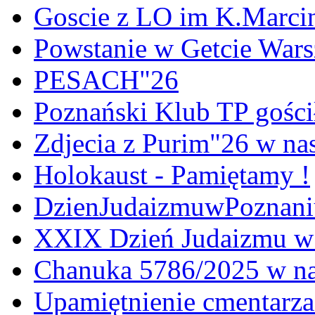
Goscie z LO im K.Marci
Powstanie w Getcie War
PESACH"26
Poznański Klub TP gośc
Zdjecia z Purim"26 w na
Holokaust - Pamiętamy !
DzienJudaizmuwPoznan
XXIX Dzień Judaizmu w
Chanuka 5786/2025 w na
Upamiętnienie cmentarz