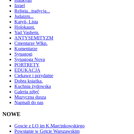
Hatikvah
Izrael
Religia...tradycja...
Judaizm...
Katyń- Lista
Holokaust.
Yad Vashem.
ANTYSEMITYZM
Cmentarze Wlkp.
Komentarze
Synagogi
Synagoga Nova
PORTRETY
EDUKACJA
Ciekawe i przydatne
Dobra książka.
Kuchnia żydowska
Galeria zdjęć
Muzyczna dusza
Napisali do nas
NOWE
Goscie z LO im K.Marcinkowskiego
Powstanie w Getcie Warszawskim