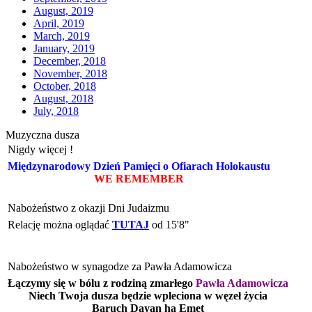
August, 2019
April, 2019
March, 2019
January, 2019
December, 2018
November, 2018
October, 2018
August, 2018
July, 2018
Muzyczna dusza
Nigdy więcej !
Międzynarodowy Dzień Pamięci o Ofiarach Holokaustu
WE REMEMBER
Nabożeństwo z okazji Dni Judaizmu
Relację można oglądać
TUTAJ
od 15'8"
Nabożeństwo w synagodze za Pawła Adamowicza
Łączymy się w bólu z rodziną zmarłego
Pawła Adamowicza
Niech Twoja dusza będzie wpleciona w węzeł życia
Baruch Dayan ha Emet