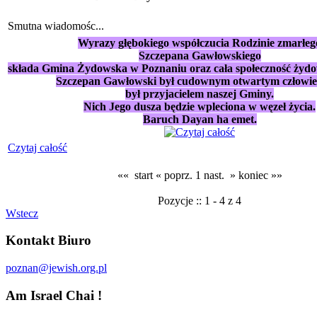
Smutna wiadomośc...
Wyrazy głębokiego współczucia Rodzinie zmarłeg
Szczepana Gawłowskiego
składa Gmina Żydowska w Poznaniu oraz cała społeczność żyd
Szczepan Gawłowski był cudownym otwartym człowie
był przyjacielem naszej Gminy.
Nich Jego dusza będzie wpleciona w węzeł życia.
Baruch Dayan ha emet.
Czytaj całość
«« start
« poprz.
1
nast. »
koniec »»
Pozycje :: 1 - 4 z 4
Wstecz
Kontakt Biuro
poznan@jewish.org.pl
Am Israel Chai !