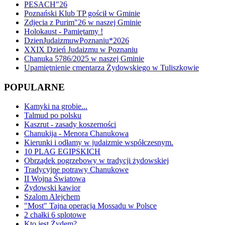
PESACH"26
Poznański Klub TP gościł w Gminie
Zdjecia z Purim"26 w naszej Gminie
Holokaust - Pamiętamy !
DzienJudaizmuwPoznaniu*2026
XXIX Dzień Judaizmu w Poznaniu
Chanuka 5786/2025 w naszej Gminie
Upamiętnienie cmentarza Żydowskiego w Tuliszkowie
POPULARNE
Kamyki na grobie...
Talmud po polsku
Kaszrut - zasady koszerności
Chanukija - Menora Chanukowa
Kierunki i odłamy w judaizmie współczesnym.
10 PLAG EGIPSKICH
Obrządek pogrzebowy w tradycji żydowskiej
Tradycyjne potrawy Chanukowe
II Wojna Światowa
Żydowski kawior
Szalom Alejchem
"Most" Tajna operacja Mossadu w Polsce
2 chałki 6 splotowe
Kto jest Żydem?