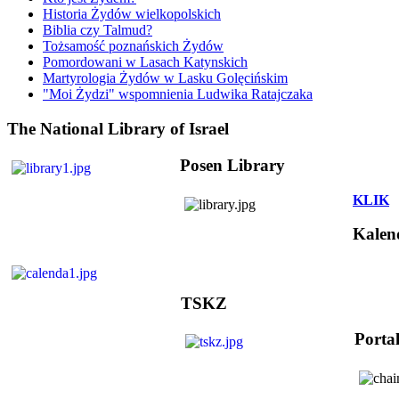
Historia Żydów wielkopolskich
Biblia czy Talmud?
Tożsamość poznańskich Żydów
Pomordowani w Lasach Katynskich
Martyrologia Żydów w Lasku Golęcińskim
"Moi Żydzi" wspomnienia Ludwika Ratajczaka
The National Library of Israel
Posen Library
KLIK
Kalen
TSKZ
Porta