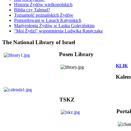
Historia Żydów wielkopolskich
Biblia czy Talmud?
Tożsamość poznańskich Żydów
Pomordowani w Lasach Katynskich
Martyrologia Żydów w Lasku Golęcińskim
"Moi Żydzi" wspomnienia Ludwika Ratajczaka
The National Library of Israel
Posen Library
KLIK
Kalen
TSKZ
Porta