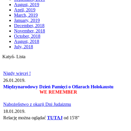
August, 2019
April, 2019
March, 2019
January, 2019
December, 2018
November, 2018
October, 2018
August, 2018
July, 2018
Katyń- Lista
Nigdy więcej !
26.01.2019.
Międzynarodowy Dzień Pamięci o Ofiarach Holokaustu
WE REMEMBER
Nabożeństwo z okazji Dni Judaizmu
18.01.2019.
Relację można oglądać
TUTAJ
od 15'8"