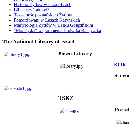
Historia Żydów wielkopolskich
Biblia czy Talmud?
Tożsamość poznańskich Żydów
Pomordowani w Lasach Katynskich
Martyrologia Żydów w Lasku Golęcińskim
"Moi Żydzi" wspomnienia Ludwika Ratajczaka
The National Library of Israel
Posen Library
KLIK
Kalen
TSKZ
Porta