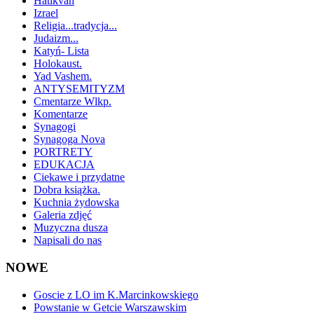
Hatikvah
Izrael
Religia...tradycja...
Judaizm...
Katyń- Lista
Holokaust.
Yad Vashem.
ANTYSEMITYZM
Cmentarze Wlkp.
Komentarze
Synagogi
Synagoga Nova
PORTRETY
EDUKACJA
Ciekawe i przydatne
Dobra książka.
Kuchnia żydowska
Galeria zdjęć
Muzyczna dusza
Napisali do nas
NOWE
Goscie z LO im K.Marcinkowskiego
Powstanie w Getcie Warszawskim