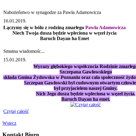
Nabożeństwo w synagodze za Pawła Adamowicza
16.01.2019.
Łączymy się w bólu z rodziną zmarłego
Pawła Adamowicza
Niech Twoja dusza będzie wpleciona w węzeł życia
Baruch Dayan ha Emet
Smutna wiadomośc...
15.01.2019.
Wyrazy głębokiego współczucia Rodzinie zmarłeg
Szczepana Gawłowskiego
składa Gmina Żydowska w Poznaniu oraz cała społeczność żyd
Szczepan Gawłowski był cudownym otwartym człowie
był przyjacielem naszej Gminy.
Nich Jego dusza będzie wpleciona w węzeł życia.
Baruch Dayan ha emet.
Czytaj całość
Wstecz
Kontakt Biuro