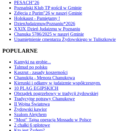
PESACH"26
Poznański Klub TP gościł w Gminie
Zdjecia z Purim"26 w naszej Gminie
Holokaust - Pamiętamy !
DzienJudaizmuwPoznaniu*2026
XXIX Dzień Judaizmu w Poznaniu
Chanuka 5786/2025 w naszej Gminie
Upamiętnienie cmentarza Żydowskiego w Tuliszkowie
POPULARNE
Kamyki na grobie...
Talmud po polsku
Kaszrut - zasady koszerności
Chanukija - Menora Chanukowa
Kierunki i odłamy w judaizmie współczesnym.
10 PLAG EGIPSKICH
Obrządek pogrzebowy w tradycji żydowskiej
Tradycyjne potrawy Chanukowe
II Wojna Światowa
Żydowski kawior
Szalom Alejchem
"Most" Tajna operacja Mossadu w Polsce
2 chałki 6 splotowe
Kto jest Żydem?