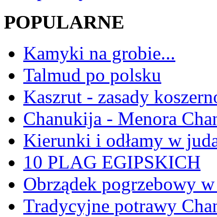
POPULARNE
Kamyki na grobie...
Talmud po polsku
Kaszrut - zasady koszern
Chanukija - Menora Ch
Kierunki i odłamy w jud
10 PLAG EGIPSKICH
Obrządek pogrzebowy w 
Tradycyjne potrawy Ch