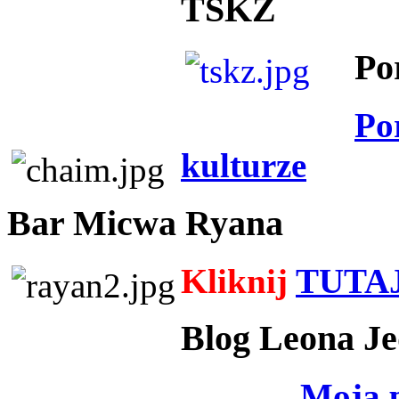
TSKZ
Po
Po
kulturze
Bar Micwa Ryana
Kliknij
TUTA
Blog Leona Je
Moja 