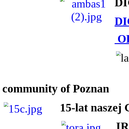
DI
DI
O
community of Poznan
15-lat naszej
I