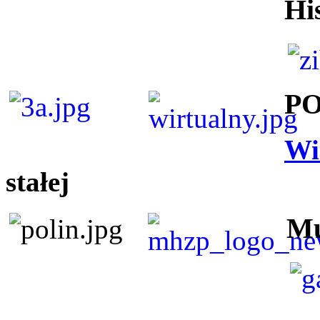
Hi
P
Wi
stałej
Mu