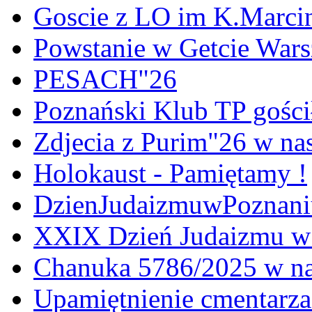
Goscie z LO im K.Marci
Powstanie w Getcie War
PESACH"26
Poznański Klub TP gośc
Zdjecia z Purim"26 w na
Holokaust - Pamiętamy !
DzienJudaizmuwPoznan
XXIX Dzień Judaizmu w
Chanuka 5786/2025 w na
Upamiętnienie cmentarz