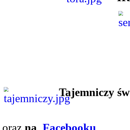
Tajemniczy ś
oraz
na
Facebooku