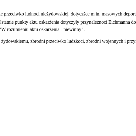
one przeciwko ludnoci nieżydowskiej, dotyczšce m.in. masowych depor
c. Ostatnie punkty aktu oskarżenia dotyczyły przynależnoci Eichmanna 
W rozumieniu aktu oskarżenia - niewinny".
dowskiemu, zbrodni przeciwko ludzkoci, zbrodni wojennych i przyna