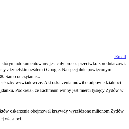
Email
na którym udokumentowany jest cały proces przeciwko zbrodniarzowi.
cy z izraelskim rzšdem i Google. Na specjalnie powięconym
8. Samo odczytanie...
ie służby wywiadowcze. Akt oskarżenia mówił o odpowiedzialnoci
anku. Podkrelał, że Eichmann winny jest mierci tysięcy Żydów w
z punktów oskarżenia obejmował krzywdy wyrzšdzone milionom Żydów
j własnoci.