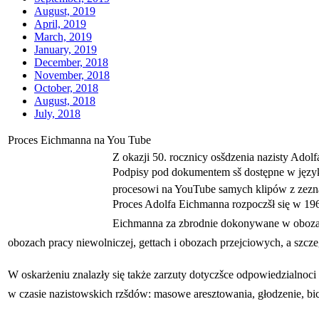
August, 2019
April, 2019
March, 2019
January, 2019
December, 2018
November, 2018
October, 2018
August, 2018
July, 2018
Proces Eichmanna na You Tube
Z okazji 50. rocznicy osšdzenia nazisty Ado
Podpisy pod dokumentem sš dostępne w języka
procesowi na YouTube samych klipów z zezna
Proces Adolfa Eichmanna rozpoczšł się w 196
Eichmanna za zbrodnie dokonywane w obozach
obozach pracy niewolniczej, gettach i obozach przejciowych, a szc
W oskarżeniu znalazły się także zarzuty dotyczšce odpowiedzialno
w czasie nazistowskich rzšdów: masowe aresztowania, głodzenie, bic