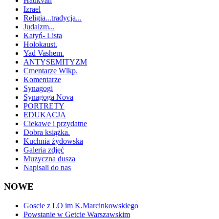
Hatikvah
Izrael
Religia...tradycja...
Judaizm...
Katyń- Lista
Holokaust.
Yad Vashem.
ANTYSEMITYZM
Cmentarze Wlkp.
Komentarze
Synagogi
Synagoga Nova
PORTRETY
EDUKACJA
Ciekawe i przydatne
Dobra książka.
Kuchnia żydowska
Galeria zdjęć
Muzyczna dusza
Napisali do nas
NOWE
Goscie z LO im K.Marcinkowskiego
Powstanie w Getcie Warszawskim