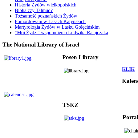
Historia Żydów wielkopolskich
Biblia czy Talmud?
Tożsamość poznańskich Żydów
Pomordowani w Lasach Katynskich
Martyrologia Żydów w Lasku Golęcińskim
"Moi Żydzi" wspomnienia Ludwika Ratajczaka
The National Library of Israel
Posen Library
KLIK
Kalen
TSKZ
Porta