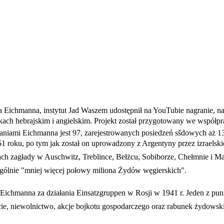
lfa Eichmanna, instytut Jad Waszem udostępnił na YouTubie nagranie, 
ch hebrajskim i angielskim. Projekt został przygotowany we współpra
niami Eichmanna jest 97, zarejestrowanych posiedzeń sšdowych aż 13
1 roku, po tym jak został on uprowadzony z Argentyny przez izraelsk
 zagłady w Auschwitz, Treblince, Bełżcu, Sobiborze, Chełmnie i Majd
zególnie "mniej więcej połowy miliona Żydów węgierskich".
ci Eichmanna za działania Einsatzgruppen w Rosji w 1941 r. Jeden 
ie, niewolnictwo, akcje bojkotu gospodarczego oraz rabunek żydowskie